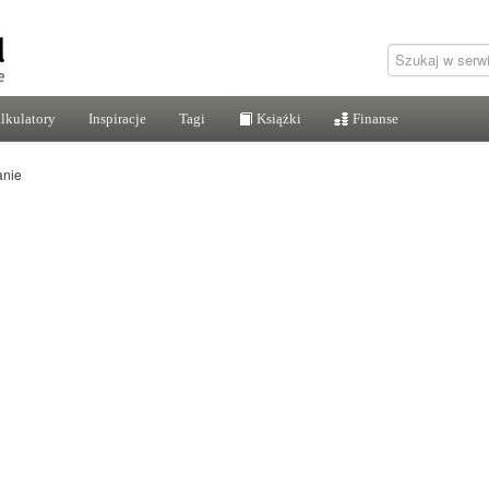
lkulatory
Inspiracje
Tagi
Książki
Finanse
nie