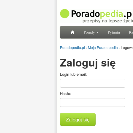
Porady
Pytania
Ka
Poradopedia.pl
›
Moja Poradopedia
›
Logowa
Zaloguj się
Login lub email:
Hasło:
Zaloguj się