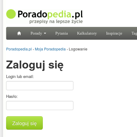
Porady
Pytania
Kalkulatory
Inspiracje
Tag
Poradopedia.pl
›
Moja Poradopedia
›
Logowanie
Zaloguj się
Login lub email:
Hasło:
Zaloguj się