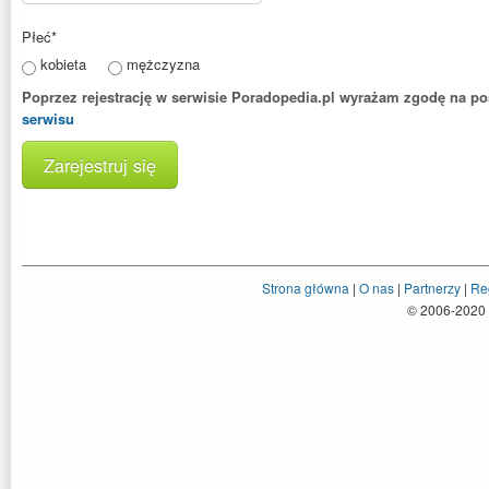
Płeć
*
kobieta
mężczyzna
Poprzez rejestrację w serwisie Poradopedia.pl wyrażam zgodę na p
serwisu
Zarejestruj się
Strona główna
|
O nas
|
Partnerzy
|
Re
© 2006-2020 