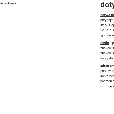
dot
owiązkowe.
nazwa u
przynajm
litery. D
"-" i "_"
ignorowa
hasło
- p
znaków. 
znaków. 
korzysta
adres em
poprawne
konta bę
pośredni
w formula