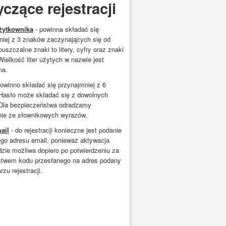
yczące rejestracji
żytkownika
- powinna składać się
niej z 3 znaków zaczynających się od
opuszczalne znaki to litery, cyfry oraz znaki
. Wielkość liter użytych w nazwie jest
na.
owinno składać się przynajmniej z 6
Hasło może składać się z dowolnych
Dla bezpieczeństwa odradzamy
nie ze słownikowych wyrazów.
ail
- do rejestracji konieczne jest podanie
go adresu email, ponieważ aktywacja
dzie możliwa dopiero po potwierdzeniu za
ctwem kodu przesłanego na adres podany
rzu rejestracji.