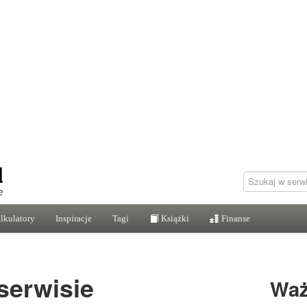
lkulatory
Inspiracje
Tagi
Książki
Finanse
serwisie
Waż