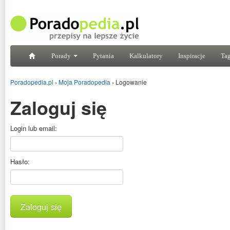
Porady
Pytania
Kalkulatory
Inspiracje
Tag
Poradopedia.pl
›
Moja Poradopedia
›
Logowanie
Zaloguj się
Login lub email:
Hasło:
Zaloguj się