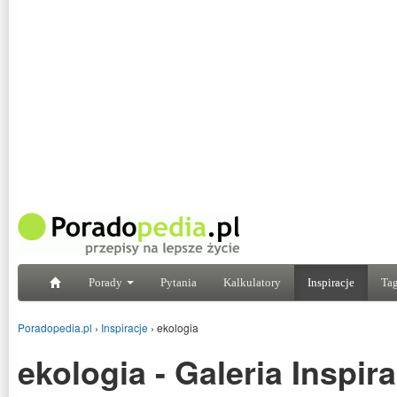
Porady
Pytania
Kalkulatory
Inspiracje
Tag
Poradopedia.pl
›
Inspiracje
›
ekologia
ekologia - Galeria Inspira