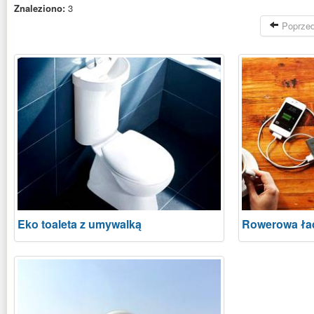
Znaleziono:
3
Poprzed
Eko toaleta z umywalką
Rowerowa ład