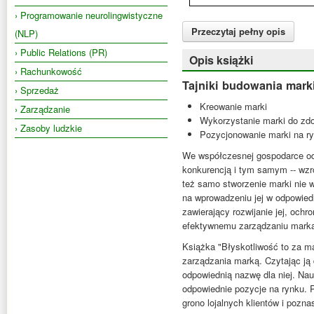
› Programowanie neurolingwistyczne
Przeczytaj pełny opis
(NLP)
› Public Relations (PR)
Opis książki
› Rachunkowość
Tajniki budowania marki
› Sprzedaż
Kreowanie marki
› Zarządzanie
Wykorzystanie marki do zdo
› Zasoby ludzkie
Pozycjonowanie marki na r
We współczesnej gospodarce od
konkurencją i tym samym -- wzro
też samo stworzenie marki nie 
na wprowadzeniu jej w odpowied
zawierający rozwijanie jej, ochr
efektywnemu zarządzaniu marką u
Książka "Błyskotliwość to za ma
zarządzania marką. Czytając ją 
odpowiednią nazwę dla niej. Nau
odpowiednie pozycje na rynku. 
grono lojalnych klientów i pozn