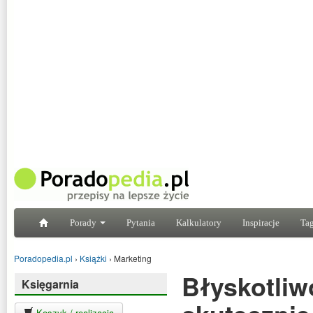
Porady
Pytania
Kalkulatory
Inspiracje
Tag
Poradopedia.pl
›
Książki
›
Marketing
Błyskotliw
Księgarnia
Koszyk / realizacja