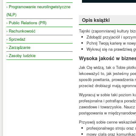
› Programowanie neurolingwistyczne
(NLP)
Opis książki
› Public Relations (PR)
› Rachunkowość
Tajniki (zapomnianej) kultury bi
Zdobądź przyjaciół i sprzy
› Sprzedaż
Pchnij Twoją karierę w now
› Zarządzanie
Wykreuj się na prawdziwą g
› Zasoby ludzkie
Wysoka jakość w bizne
Jak Cię widzą, tak o Tobie plot
lekceważyć to, jak jesteśmy po
sposób powitania, prowadzenia 
przecież drobiazgi mają ogromn
Wypracuj w sobie taki poziom ku
profesjonalna i potrafiąca pora
zawodowe i towarzyskie. Naucz 
postępowania w międzynarodowy
Przyswój sobie cenne wskazówk
profesjonalnego stroju oraz
mowy ciała oraz komunikacj