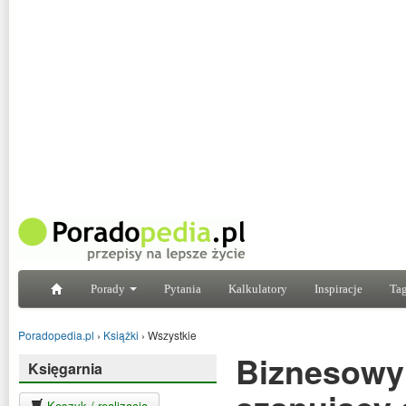
Porady
Pytania
Kalkulatory
Inspiracje
Tag
Poradopedia.pl
›
Książki
›
Wszystkie
Biznesowy 
Księgarnia
Koszyk / realizacja