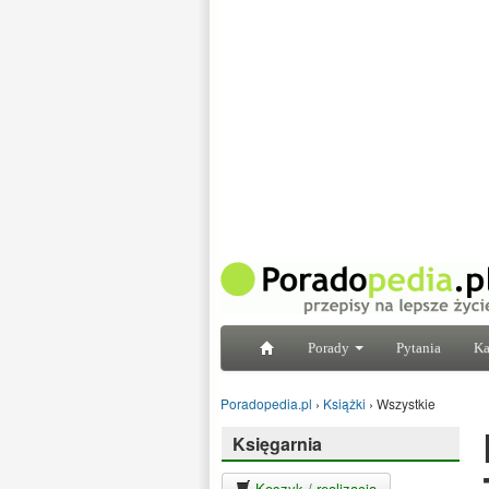
Porady
Pytania
Ka
Poradopedia.pl
›
Książki
›
Wszystkie
Księgarnia
Koszyk / realizacja