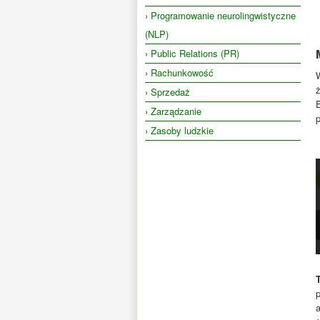
› Programowanie neurolingwistyczne
(NLP)
› Public Relations (PR)
› Rachunkowość
W
› Sprzedaż
› Zarządzanie
p
› Zasoby ludzkie