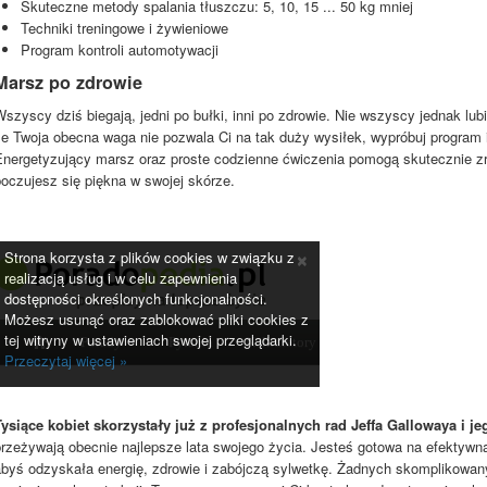
Skuteczne metody spalania tłuszczu: 5, 10, 15 ... 50 kg mniej
Techniki treningowe i żywieniowe
Program kontroli automotywacji
Marsz po zdrowie
szyscy dziś biegają, jedni po bułki, inni po zdrowie. Nie wszyscy jednak lub
że Twoja obecna waga nie pozwala Ci na tak duży wysiłek, wypróbuj program 
Energetyzujący marsz oraz proste codzienne ćwiczenia pomogą skutecznie zr
oczujesz się piękna w swojej skórze.
Tysiące kobiet skorzystały już z profesjonalnych rad Jeffa Gallowaya i j
przeżywają obecnie najlepsze lata swojego życia. Jesteś gotowa na efektyw
abyś odzyskała energię, zdrowie i zabójczą sylwetkę. Żadnych skomplikowany