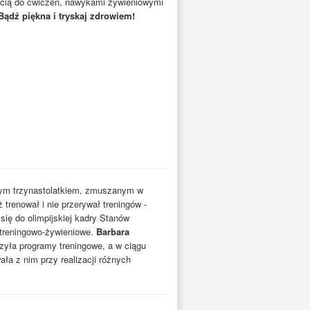
hęcią do ćwiczeń, nawykami żywieniowymi
Bądź piękna i tryskaj zdrowiem!
ubym trzynastolatkiem, zmuszanym w
 trenował i nie przerywał treningów -
się do olimpijskiej kadry Stanów
y treningowo-żywieniowe.
Barbara
zyła programy treningowe, a w ciągu
ła z nim przy realizacji różnych