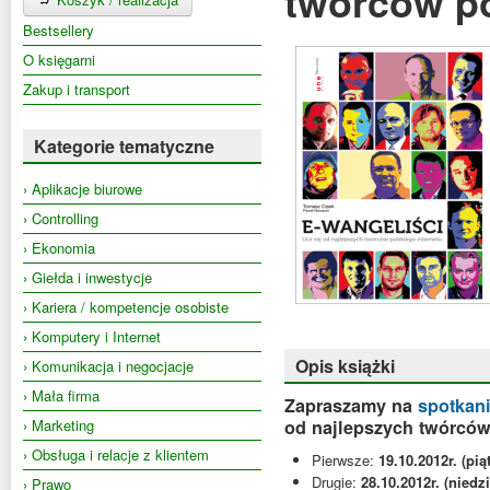
twórców po
Bestsellery
O księgarni
Zakup i transport
Kategorie tematyczne
› Aplikacje biurowe
› Controlling
› Ekonomia
› Giełda i inwestycje
› Kariera / kompetencje osobiste
› Komputery i Internet
Opis książki
› Komunikacja i negocjacje
› Mała firma
Zapraszamy na
spotkani
› Marketing
od najlepszych twórcó
› Obsługa i relacje z klientem
Pierwsze:
19.10.2012r. (pi
Drugie:
28.10.2012r. (niedz
› Prawo