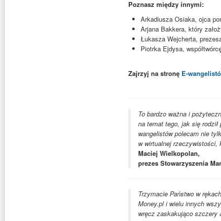
Poznasz między innymi:
Arkadiusza Osiaka, ojca por
Arjana Bakkera, który założy
Łukasza Wejcherta, prezesa
Piotrka Ejdysa, współtwórc
Zajrzyj na stronę
E-wangelist
To bardzo ważna i pożyteczna
na temat tego, jak się rodził
wangelistów polecam nie tyl
w wirtualnej rzeczywistości, 
Maciej Wielkopolan,
prezes Stowarzyszenia Ma
Trzymacie Państwo w rękach k
Money.pl i wielu innych wsz
wręcz zaskakująco szczery 