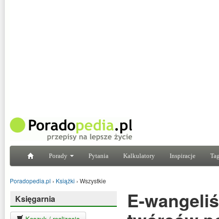
Porady
Pytania
Kalkulatory
Inspiracje
Tag
Poradopedia.pl
›
Książki
›
Wszystkie
E-wangeliś
Księgarnia
Koszyk / realizacja