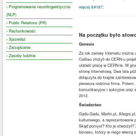
› Programowanie neurolingwistyczne
więcej &#187;
(NLP)
› Public Relations (PR)
› Rachunkowość
Na początku było sło
› Sprzedaż
Genesis
› Zarządzanie
Za rok zerowy Internetu można 
› Zasoby ludzkie
Cailliau złożyli do CERN-u proj
ułatwić pracę w CERN-ie. W gru
stronę internetową. Dwa lata p
dołączyła do krajów zainteresow
pierwsza rodzima firma. Potem, n
komunikacyjne i aukcyjne oraz s
2012.
Świadectwo
Gadu-Gadu, Merlin.pl, Allegro.p
kulturowego, a reprezentowane 
Skąd pomysł? Kto je stworzył? Z 
biznesu, którzy w niego wierzą o