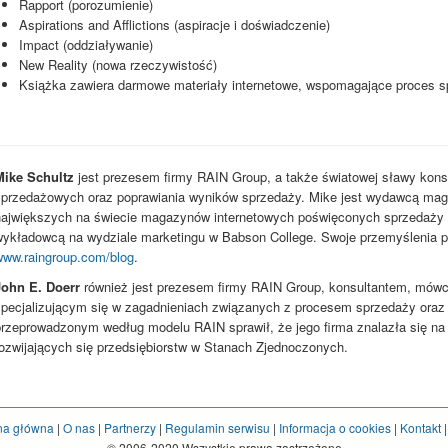
Rapport (porozumienie)
Aspirations and Afflictions (aspiracje i doświadczenie)
Impact (oddziaływanie)
New Reality (nowa rzeczywistość)
Książka zawiera darmowe materiały internetowe, wspomagające proces 
Mike Schultz
jest prezesem firmy RAIN Group, a także światowej sławy kons
sprzedażowych oraz poprawiania wyników sprzedaży. Mike jest wydawcą mag
największych na świecie magazynów internetowych poświęconych sprzedaży o
wykładowcą na wydziale marketingu w Babson College. Swoje przemyślenia pu
www.raingroup.com/blog
.
John E. Doerr
również jest prezesem firmy RAIN Group, konsultantem, mówcą
specjalizującym się w zagadnieniach związanych z procesem sprzedaży oraz
przeprowadzonym według modelu RAIN sprawił, że jego firma znalazła się na 
rozwijających się przedsiębiorstw w Stanach Zjednoczonych.
na główna
|
O nas
|
Partnerzy
|
Regulamin serwisu
|
Informacja o cookies
|
Kontakt
© 2006-2020 Wszystkie prawa zastrzeżone