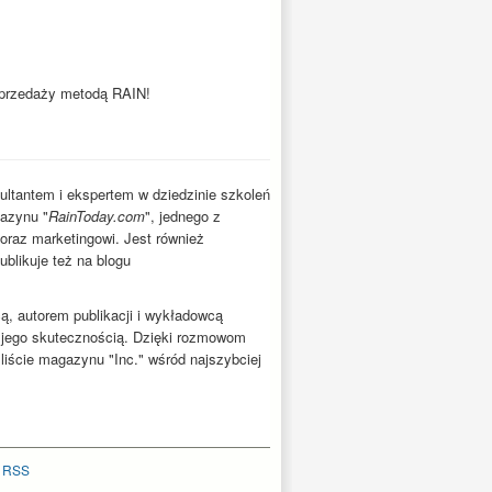
sprzedaży metodą RAIN!
ultantem i ekspertem w dziedzinie szkoleń
azynu "
RainToday.com
", jednego z
raz marketingowi. Jest również
blikuje też na blogu
, autorem publikacji i wykładowcą
 jego skutecznością. Dzięki rozmowom
liście magazynu "Inc." wśród najszybciej
|
RSS