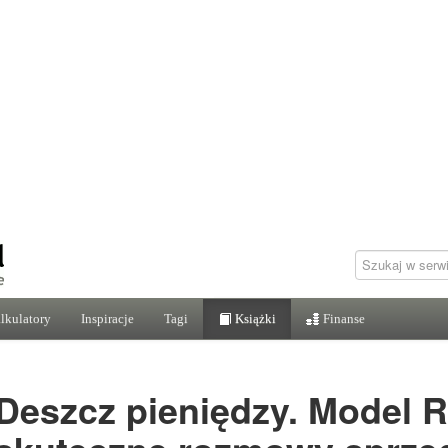
lkulatory
Inspiracje
Tagi
Książki
Finanse
Deszcz pieniędzy. Model R