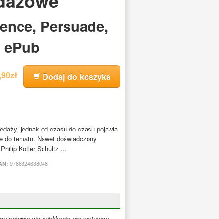
edażowe
uence, Persuade,
. ePub
9,90zł
Dodaj do koszyka
edaży, jednak od czasu do czasu pojawia
cie do tematu. Nawet doświadczony
Philip Kotler Schultz ...
9788324638048
AN:
u pojawia się publikacja prezentująca