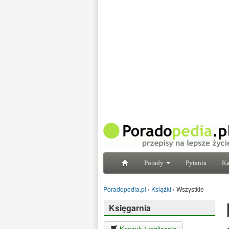
Porady
Pytania
Ka
Poradopedia.pl
›
Książki
›
Wszystkie
Księgarnia
Koszyk / realizacja