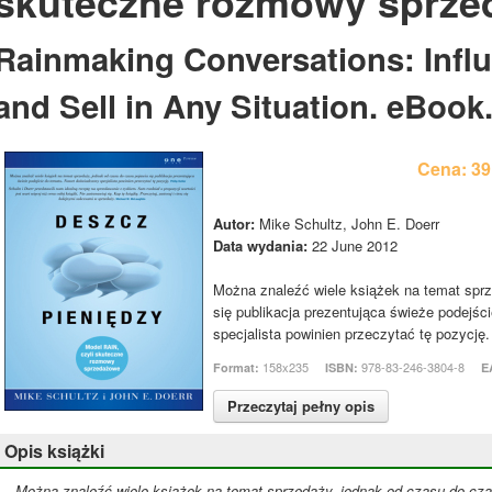
skuteczne rozmowy sprz
Rainmaking Conversations: Infl
and Sell in Any Situation. eBook
Cena: 3
Autor:
Mike Schultz, John E. Doerr
Data wydania:
22 June 2012
Można znaleźć wiele książek na temat sprz
się publikacja prezentująca świeże podejś
specjalista powinien przeczytać tę pozycję. 
158x235
978-83-246-3804-8
Format:
ISBN:
E
Przeczytaj pełny opis
Opis książki
Można znaleźć wiele książek na temat sprzedaży, jednak od czasu do czas