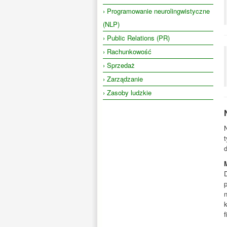
› Programowanie neurolingwistyczne
(NLP)
› Public Relations (PR)
› Rachunkowość
› Sprzedaż
› Zarządzanie
› Zasoby ludzkie
t
d
k
f