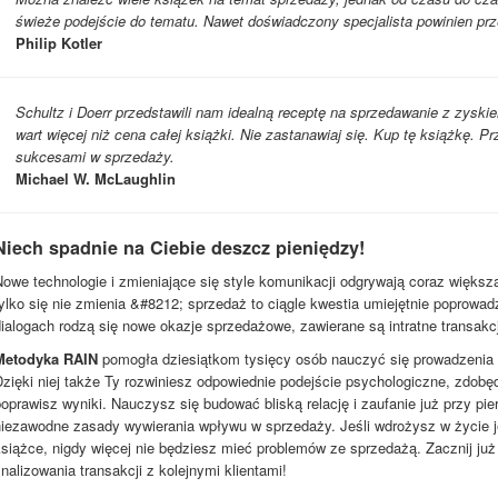
świeże podejście do tematu. Nawet doświadczony specjalista powinien prz
Philip Kotler
Schultz i Doerr przedstawili nam idealną receptę na sprzedawanie z zyskie
wart więcej niż cena całej książki. Nie zastanawiaj się. Kup tę książkę. Pr
sukcesami w sprzedaży.
Michael W. McLaughlin
Niech spadnie na Ciebie deszcz pieniędzy!
Nowe technologie i zmieniające się style komunikacji odgrywają coraz więk
ylko się nie zmienia &#8212; sprzedaż to ciągle kwestia umiejętnie poprowa
ialogach rodzą się nowe okazje sprzedażowe, zawierane są intratne transakcje
Metodyka RAIN
pomogła dziesiątkom tysięcy osób nauczyć się prowadzeni
Dzięki niej także Ty rozwiniesz odpowiednie podejście psychologiczne, zdobę
poprawisz wyniki. Nauczysz się budować bliską relację i zaufanie już przy p
niezawodne zasady wywierania wpływu w sprzedaży. Jeśli wdrożysz w życie 
siążce, nigdy więcej nie będziesz mieć problemów ze sprzedażą. Zacznij już
inalizowania transakcji z kolejnymi klientami!