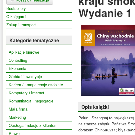
kraju smok
Wydanie 1
Bestsellery
O księgarni
Zakup i transport
Kategorie tematyczne
› Aplikacje biurowe
› Controlling
› Ekonomia
› Giełda i inwestycje
› Kariera / kompetencje osobiste
› Komputery i Internet
› Komunikacja i negocjacje
Opis książki
› Mała firma
› Marketing
Pekin i Szanghaj to największej
najstarsze zabytki Państwa Środ
› Obsługa i relacje z klientem
obrazem Chin&#8211; błyskawicz
› Prawo