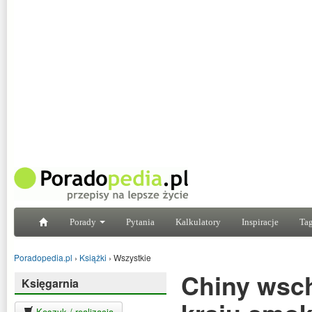
Porady
Pytania
Kalkulatory
Inspiracje
Tag
Poradopedia.pl
›
Książki
›
Wszystkie
Chiny wsch
Księgarnia
Koszyk / realizacja