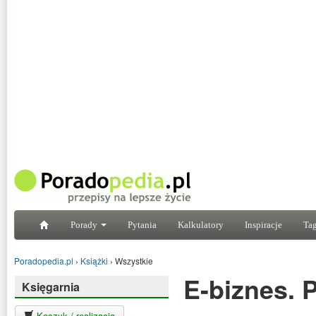
Porady
Pytania
Kalkulatory
Inspiracje
Tag
Poradopedia.pl
›
Książki
›
Wszystkie
E-biznes. 
Księgarnia
Koszyk / realizacja