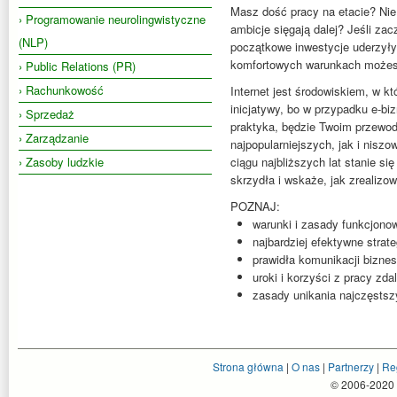
Masz dość pracy na etacie? Nie 
› Programowanie neurolingwistyczne
ambicje sięgają dalej? Jeśli za
(NLP)
początkowe inwestycje uderzyły 
komfortowych warunkach możesz 
› Public Relations (PR)
› Rachunkowość
Internet jest środowiskiem, w k
inicjatywy, bo w przypadku e-bi
› Sprzedaż
praktyka, będzie Twoim przewod
› Zarządzanie
najpopularniejszych, jak i niszo
› Zasoby ludzkie
ciągu najbliższych lat stanie s
skrzydła i wskaże, jak zrealizo
POZNAJ:
warunki i zasady funkcjono
najbardziej efektywne strat
prawidła komunikacji biznes
uroki i korzyści z pracy zdal
zasady unikania najczęstsz
Strona główna
|
O nas
|
Partnerzy
|
Re
© 2006-2020 