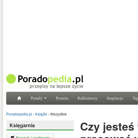
Porady
Pytania
Kalkulatory
Inspiracje
Tag
Poradopedia.pl
›
Książki
›
Wszystkie
Czy jesteś
Księgarnia
Koszyk / realizacja