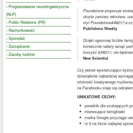
› Programowanie neurolingwistyczne
Poundstone proponuje strateg
(NLP)
ukryte zamiary rekrutera, u
› Public Relations (PR)
styl Poundstone&#8217;a czy
Publishers Weekly
› Rachunkowość
› Sprzedaż
Dzięki ogromnej liczbie łam
› Zarządzanie
koniecznie należy wziąć pod
korzyść &#8211; nie będzies
› Zasoby ludzkie
New Scientist
Czy jesteś wystarczająco bystr
dziesiątków najbardziej wymag
istotność kreatywnego myślenia,
na Facebooku staje się odzwierc
UNIKATOWE CECHY:
poradnik dla szukających p
interesujące łamigłówki
marka Google przyciąga uw
nr 9 na liście najlepiej sprz