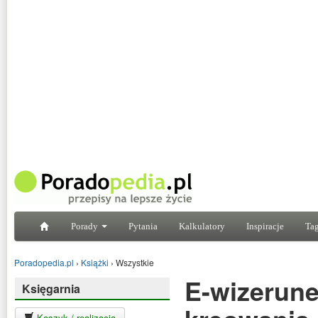
Porady
Pytania
Kalkulatory
Inspiracje
Tag
Poradopedia.pl
›
Książki
›
Wszystkie
E-wizerune
Księgarnia
Koszyk / realizacja