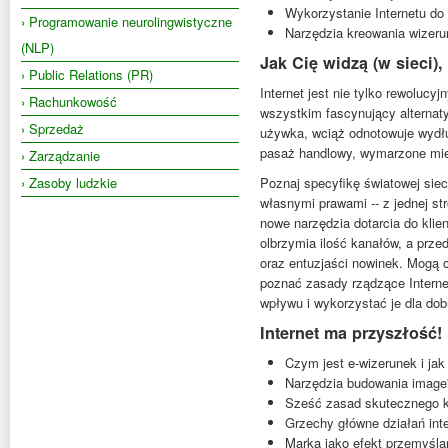
Wykorzystanie Internetu do
› Programowanie neurolingwistyczne
Narzędzia kreowania wizeru
(NLP)
Jak Cię widzą (w sieci),
› Public Relations (PR)
Internet jest nie tylko rewolu
› Rachunkowość
wszystkim fascynujący alternat
› Sprzedaż
używka, wciąż odnotowuje wydłuże
pasaż handlowy, wymarzone mie
› Zarządzanie
› Zasoby ludzkie
Poznaj specyfikę światowej siec
własnymi prawami -- z jednej st
nowe narzędzia dotarcia do klie
olbrzymia ilość kanałów, a prze
oraz entuzjaści nowinek. Mogą 
poznać zasady rządzące Interne
wpływu i wykorzystać je dla dob
Internet ma przyszłość!
Czym jest e-wizerunek i jak
Narzędzia budowania image"u
Sześć zasad skutecznego k
Grzechy główne działań int
Marka jako efekt przemyślan