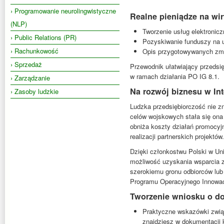
› Programowanie neurolingwistyczne
Realne pieniądze na wir
(NLP)
Tworzenie usług elektronic
› Public Relations (PR)
Pozyskiwanie funduszy na u
› Rachunkowość
Opis przygotowywanych zmi
› Sprzedaż
Przewodnik ułatwiający przedsię
w ramach działania PO IG 8.1.
› Zarządzanie
Na rozwój biznesu w In
› Zasoby ludzkie
Ludzka przedsiębiorczość nie zna
celów wojskowych stała się ona 
obniża koszty działań promocy
realizacji partnerskich projektów.
Dzięki członkostwu Polski w Uni
możliwość uzyskania wsparcia z 
szerokiemu gronu odbiorców lub
Programu Operacyjnego Innowac
Tworzenie wniosku o dota
Praktyczne wskazówki związ
znajdziesz w dokumentacji 