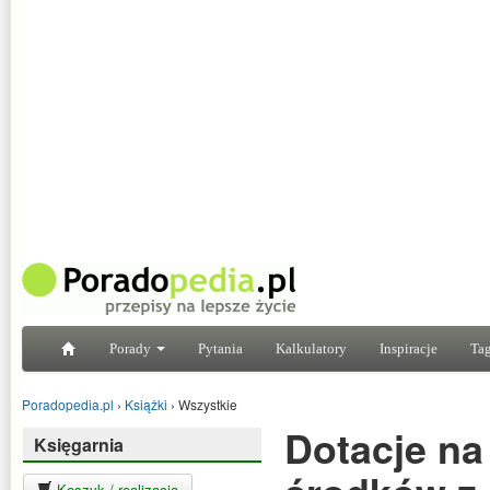
Porady
Pytania
Kalkulatory
Inspiracje
Tag
Poradopedia.pl
›
Książki
›
Wszystkie
Dotacje na
Księgarnia
Koszyk / realizacja