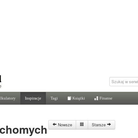
lkulatory
Inspiracje
Tagi
Książki
Finanse
uchomych
Nowsze
Starsze