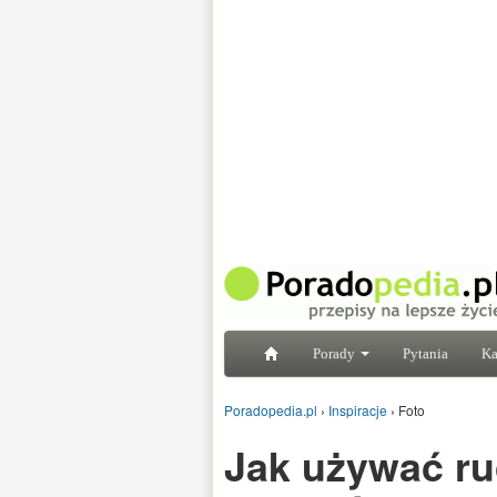
Porady
Pytania
Ka
Poradopedia.pl
›
Inspiracje
›
Foto
Jak używać r