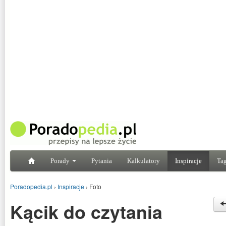
Porady
Pytania
Kalkulatory
Inspiracje
Tag
Poradopedia.pl
›
Inspiracje
›
Foto
Kącik do czytania