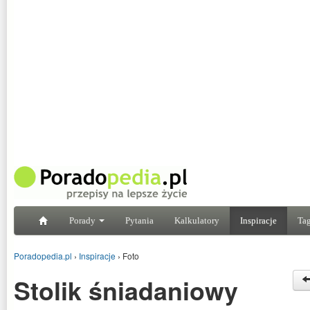
Porady
Pytania
Kalkulatory
Inspiracje
Tag
Poradopedia.pl
›
Inspiracje
›
Foto
Stolik śniadaniowy