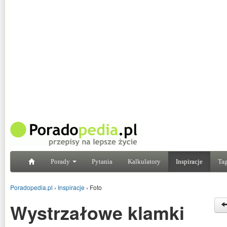
Porady
Pytania
Kalkulatory
Inspiracje
Tag
Poradopedia.pl
›
Inspiracje
›
Foto
Wystrzałowe klamki