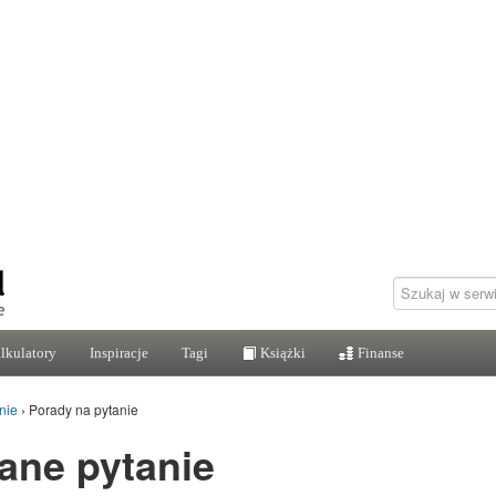
lkulatory
Inspiracje
Tagi
Książki
Finanse
nie
›
Porady na pytanie
ane pytanie