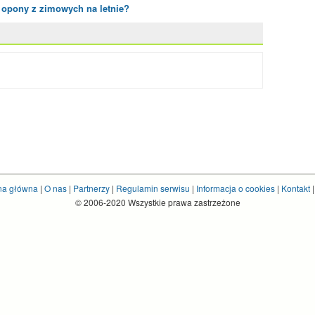
ę opony z zimowych na letnie?
na główna
|
O nas
|
Partnerzy
|
Regulamin serwisu
|
Informacja o cookies
|
Kontakt
© 2006-2020 Wszystkie prawa zastrzeżone