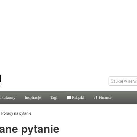
lkulatory
Inspiracje
Tagi
Książki
Finanse
›
Porady na pytanie
ane pytanie