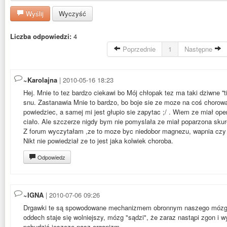
Wyślij
Wyczyść
Liczba odpowiedzi:
4
Poprzednie
1
Następne
~Karolajna
| 2010-05-16 18:23
Hej. Mnie to tez bardzo ciekawi bo Mój chłopak tez ma taki dziwne ''t
snu. Zastanawia Mnie to bardzo, bo boje sie ze moze na coś chorowa
powiedziec, a samej mi jest głupio sie zapytac ;/ . Wiem ze miał ope
ciało. Ale szczerze nigdy bym nie pomyslała ze miał poparzona skur
Z forum wyczytałam ,ze to moze byc niedobor magnezu, wapnia czy 
Nikt nie powiedział ze to jest jaka kolwiek choroba.
Odpowiedz
~IGNA
| 2010-07-06 09:26
Drgawki te są spowodowane mechanizmem obronnym naszego mózgu
oddech staje się wolniejszy, mózg "sądzi", że zaraz nastąpi zgon i w
pobudzić jeszcze nasz organizm.