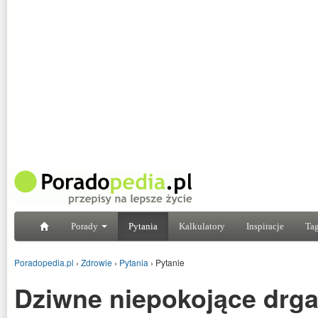
Porady
Pytania
Kalkulatory
Inspiracje
Tag
Poradopedia.pl
›
Zdrowie
›
Pytania
›
Pytanie
Dziwne niepokojące drga