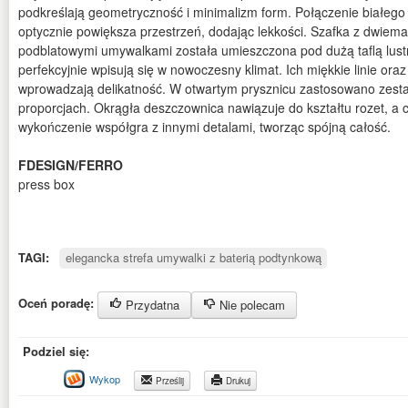
podkreślają geometryczność i minimalizm form. Połączenie białego
optycznie powiększa przestrzeń, dodając lekkości. Szafka z dwiem
podblatowymi umywalkami została umieszczona pod dużą taflą lustr
perfekcyjnie wpisują się w nowoczesny klimat. Ich miękkie linie ora
wprowadzają delikatność. W otwartym prysznicu zastosowano zest
proporcjach. Okrągła deszczownica nawiązuje do kształtu rozet, a
wykończenie współgra z innymi detalami, tworząc spójną całość.
FDESIGN/
FERRO
press box
TAGI:
elegancka strefa umywalki z baterią podtynkową
Oceń poradę:
Przydatna
Nie polecam
Podziel się:
Wykop
Prześlij
Drukuj