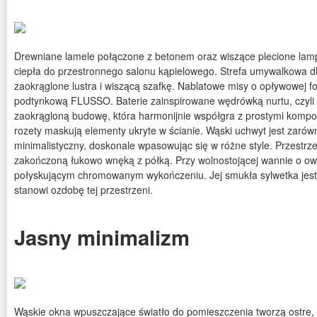
Drewniane lamele połączone z betonem oraz wiszące plecione la
ciepła do przestronnego salonu kąpielowego. Strefa umywalkowa 
zaokrąglone lustra i wiszącą szafkę. Nablatowe misy o opływowej f
podtynkową FLUSSO. Baterie zainspirowane wędrówką nurtu, czyli p
zaokrągloną budowę, która harmonijnie współgra z prostymi kompoz
rozety maskują elementy ukryte w ścianie. Wąski uchwyt jest zarów
minimalistyczny, doskonale wpasowując się w różne style. Przestrz
zakończoną łukowo wnęką z półką. Przy wolnostojącej wannie o owal
połyskującym chromowanym wykończeniu. Jej smukła sylwetka jest 
stanowi ozdobę tej przestrzeni.
Jasny minimalizm
Wąskie okna wpuszczające światło do pomieszczenia tworzą ostre, o