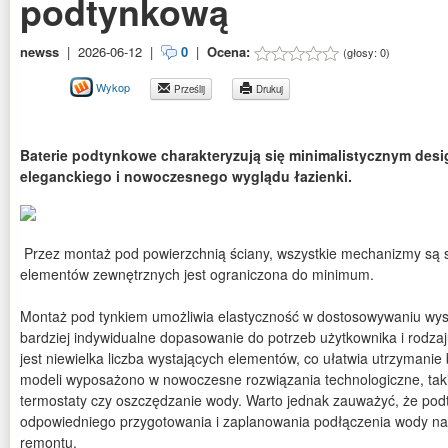
podtynkową
newss
|
2026-06-12
|
0
|
Ocena:
(głosy:
0
)
Wykop
Prześlij
Drukuj
Baterie podtynkowe charakteryzują się minimalistycznym desi
eleganckiego i nowoczesnego wyglądu łazienki.
Przez montaż pod powierzchnią ściany, wszystkie mechanizmy są s
elementów zewnętrznych jest ograniczona do minimum.
Montaż pod tynkiem umożliwia elastyczność w dostosowywaniu wys
bardziej indywidualne dopasowanie do potrzeb użytkownika i rodza
jest niewielka liczba wystających elementów, co ułatwia utrzymanie b
modeli wyposażono w nowoczesne rozwiązania technologiczne, takie
termostaty czy oszczędzanie wody. Warto jednak zauważyć, że p
odpowiedniego przygotowania i zaplanowania podłączenia wody na et
remontu.