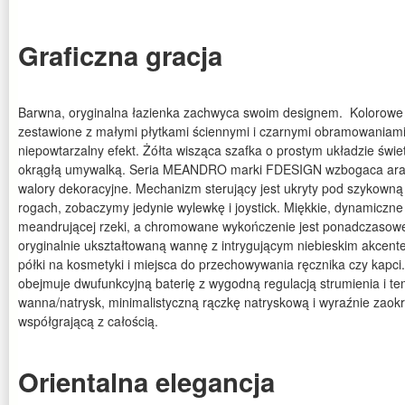
Graficzna gracja
Barwna, oryginalna łazienka zachwyca swoim designem. Kolorowe 
zestawione z małymi płytkami ściennymi i czarnymi obramowaniami
niepowtarzalny efekt. Żółta wisząca szafka o prostym układzie świ
okrągłą umywalką. Seria MEANDRO marki FDESIGN wzbogaca aranż
walory dekoracyjne. Mechanizm sterujący jest ukryty pod szykown
rogach, zobaczymy jedynie wylewkę i joystick. Miękkie, dynamiczne 
meandrującej rzeki, a chromowane wykończenie jest ponadczasowe
oryginalnie ukształtowaną wannę z intrygującym niebieskim akcente
półki na kosmetyki i miejsca do przechowywania ręcznika czy kap
obejmuje dwufunkcyjną baterię z wygodną regulacją strumienia i t
wanna/natrysk, minimalistyczną rączkę natryskową i wyraźnie zaok
współgrającą z całością.
Orientalna elegancja