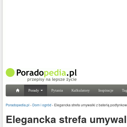
Porady
Pytania
Kalkulatory
Inspiracje
Tag
Poradopedia.pl
›
Dom i ogród
›
Elegancka strefa umywalki z baterią podtynko
Elegancka strefa umywalk