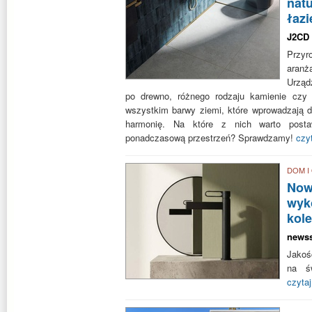
natu
łaz
J2CD
Przyro
aranż
Urząd
po drewno, różnego rodzaju kamienie czy 
wszystkim barwy ziemi, które wprowadzają do
harmonię. Na które z nich warto posta
ponadczasową przestrzeń? Sprawdzamy!
czyt
DOM I
Now
wyko
kol
news
Jakoś
na św
czytaj