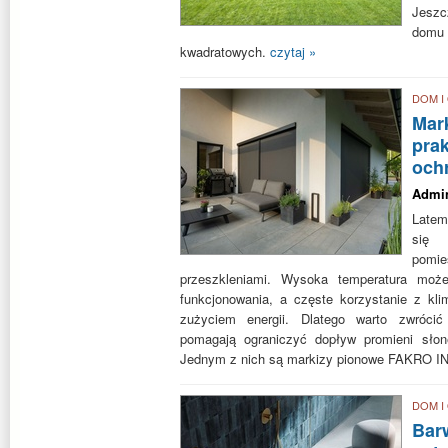
Jeszc
domu
kwadratowych.
czytaj »
DOM I
Mar
pra
och
Admi
Late
się 
pom
przeszkleniami. Wysoka temperatura może
funkcjonowania, a częste korzystanie z kl
zużyciem energii. Dlatego warto zwrócić
pomagają ograniczyć dopływ promieni sło
Jednym z nich są markizy pionowe FAKRO 
DOM I
Bar