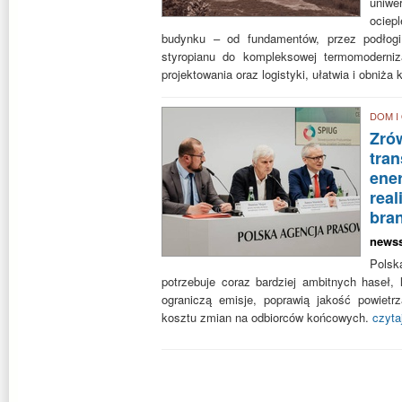
uniwe
ocie
budynku – od fundamentów, przez podłogi
styropianu do kompleksowej termomoderniz
projektowania oraz logistyki, ułatwia i obniż
DOM I
Zró
tra
ene
real
bra
news
Polsk
potrzebuje coraz bardziej ambitnych haseł, 
ograniczą emisje, poprawią jakość powietr
kosztu zmian na odbiorców końcowych.
czyta