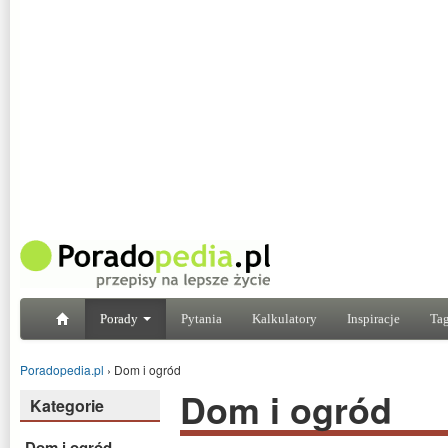
Porady
Pytania
Kalkulatory
Inspiracje
Tag
Poradopedia.pl
›
Dom i ogród
Dom i ogród
Kategorie
Dom i ogród