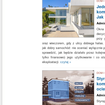
DOM I
Jedn
kom
Jak
Admi
Okna 
decyz
przy 
oraz wieczorem, gdy z ulicy dobiega hałas.
jak dobry samochód: nie oceniać wyłącznie p
sprawdzić, jak będzie działało przez kolejne
tylko finansowo) jego użytkowanie i co s
eksploatacji.
czytaj »
DOM I
Sty
kom
oci
Admi
Styro