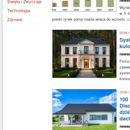
news
Święta i Zwyczaje
Wynik
Technologia
w II k
Zdrowie
polski rynek pomp ciepła wraca do wzrostu.
c
DOM I
Sys
kul
news
Fir
zaaw
sys
kuloo
DOM I
100
Dla
dziś
dac
news