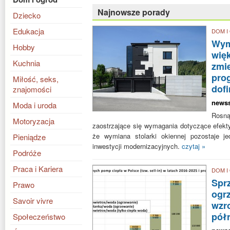
Najnowsze porady
Dziecko
Edukacja
DOM I
Wym
Hobby
wię
Kuchnia
zmie
pro
Miłość, seks,
dof
znajomości
news
Moda i uroda
Rosn
Motoryzacja
zaostrzające się wymagania dotyczące efekty
że wymiana stolarki okiennej pozostaje j
Pieniądze
inwestycji modernizacyjnych.
czytaj »
Podróże
Praca i Kariera
DOM I
Spr
Prawo
ogr
Savoir vivre
wzro
półr
Społeczeństwo