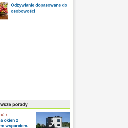
Odżywianie dopasowane do
osobowości
owsze porady
GRÓD
a okien z
ym wsparciem.