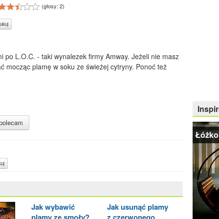
(głosy:
2
)
ukuj
i po L.O.C. - taki wynalezek firmy Amway. Jeżeli nie masz
ać mocząc plamę w soku ze świeżej cytryny. Ponoć też
Inspir
polecam
Łóżko
uj
Jak wybawić
Jak usunąć plamy
plamy ze smoły?
z czerwonego