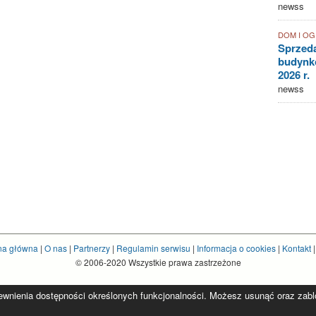
newss
DOM I O
Sprzed
budynkó
2026 r.
newss
na główna
|
O nas
|
Partnerzy
|
Regulamin serwisu
|
Informacja o cookies
|
Kontakt
© 2006-2020 Wszystkie prawa zastrzeżone
pewnienia dostępności określonych funkcjonalności. Możesz usunąć oraz zablok