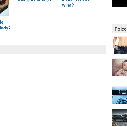
wina?
ię
olady?
Pole