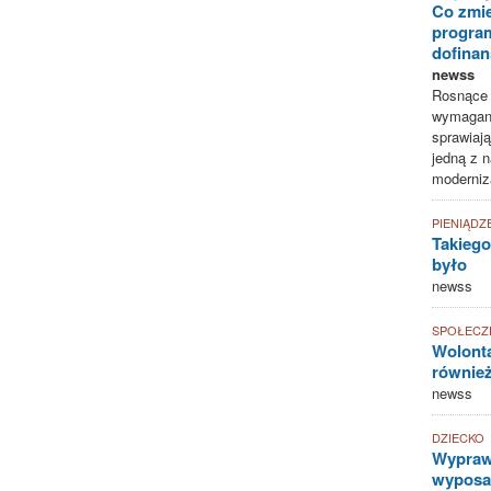
Co zmie
progra
dofina
newss
Rosnące k
wymagani
sprawiają
jedną z n
moderniz
PIENIĄDZ
Takiego
było
newss
SPOŁECZ
Wolonta
równie
newss
DZIECKO
Wyprawk
wyposaż