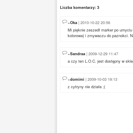
Liczba komentarzy: 3
~Oka
| 2010-10-22 20:56
Mi pięknie zeszedł marker po umyciu 
kolorowa) i zmywaczu do paznokci. N
~Sandraa
| 2009-12-29 11:47
a czy ten L.O.C. jest dostępny w sk
~domimi
| 2009-10-03 19:13
z cytryny nie działa ;(