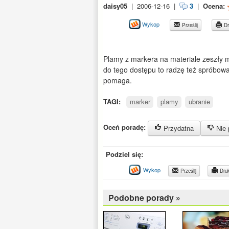
daisy05
|
2006-12-16
|
3
|
Ocena:
Wykop
Prześlij
Dr
Plamy z markera na materiale zeszły m
do tego dostępu to radzę też spróbow
pomaga.
TAGI:
marker
plamy
ubranie
Oceń poradę:
Przydatna
Nie 
Podziel się:
Wykop
Prześlij
Druk
Podobne porady »