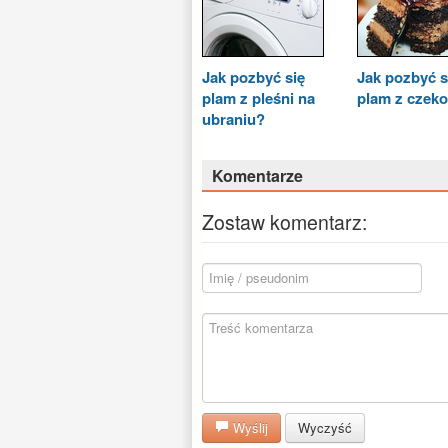
Jak pozbyć się
Jak pozbyć s
plam z pleśni na
plam z czek
ubraniu?
Komentarze
Zostaw komentarz:
Wyślij
Wyczyść