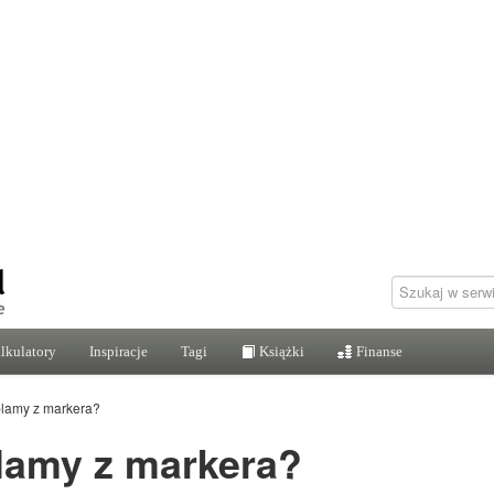
lkulatory
Inspiracje
Tagi
Książki
Finanse
plamy z markera?
lamy z markera?