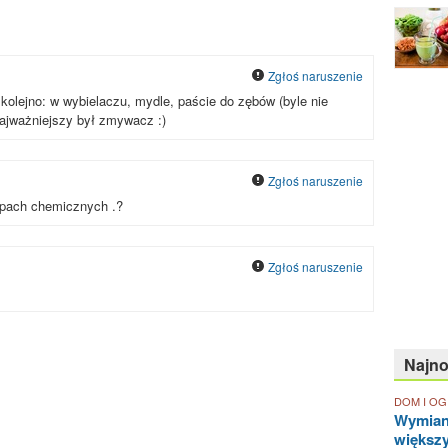
Zgłoś naruszenie
kolejno: w wybielaczu, mydle, paście do zębów (byle nie
ajważniejszy był zmywacz :)
Zgłoś naruszenie
lepach chemicznych .?
Zgłoś naruszenie
Najn
DOM I O
Wymian
większ