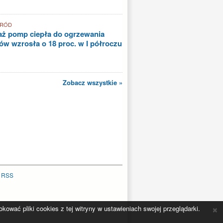
GRÓD
aż pomp ciepła do ogrzewania
w wzrosła o 18 proc. w I półroczu
Zobacz wszystkie »
|
RSS
×
ować pliki cookies z tej witryny w ustawieniach swojej przeglądarki.