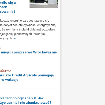
niło się w
mach
nsowania?
oszty energii oraz zaostrzające się
a dotyczące efektywności energetycznej
, że wymiana stolarki okiennej pozostaje
ajczęściej planowanych inwestycji
»
acyjnych.
E
 miejsca jeszcze we Wrocławiu nie
EŃSTWO
riusze Credit Agricole pomagają
ż w wakacje
a technologiczna 2.0. Jak
yć ucznia i nie zbankrutować?