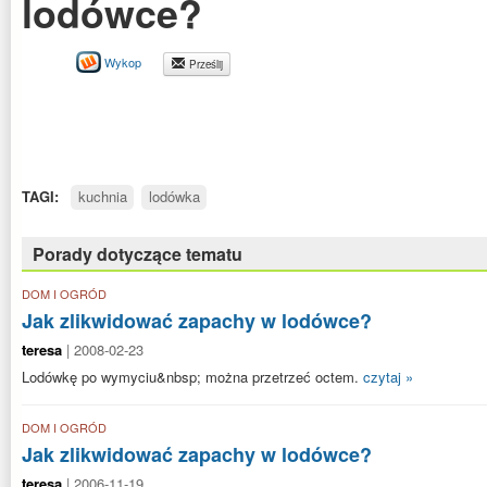
lodówce?
Wykop
Prześlij
TAGI:
kuchnia
lodówka
Porady dotyczące tematu
DOM I OGRÓD
Jak zlikwidować zapachy w lodówce?
teresa
| 2008-02-23
Lodówkę po wymyciu&nbsp; można przetrzeć octem.
czytaj »
DOM I OGRÓD
Jak zlikwidować zapachy w lodówce?
teresa
| 2006-11-19