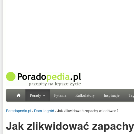
Porady
Pytania
Kalkulatory
Inspiracje
Tag
Poradopedia.pl
›
Dom i ogród
›
Jak zlikwidować zapachy w lodówce?
Jak zlikwidować zapach