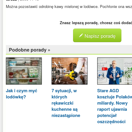
Można pozostawić odrobinę kawy mielonej w lodówce. Pochłonie ona ws
Znasz lepszą poradę, chcesz coś doda
Napisz poradę
Podobne porady »
Jak i czym myć
7 sytuacji, w
Stare AGD
lodówkę?
których
kosztuje Polakó
rękawiczki
miliardy. Nowy
kuchenne są
raport ujawnia
niezastąpione
potencjał
oszczędności