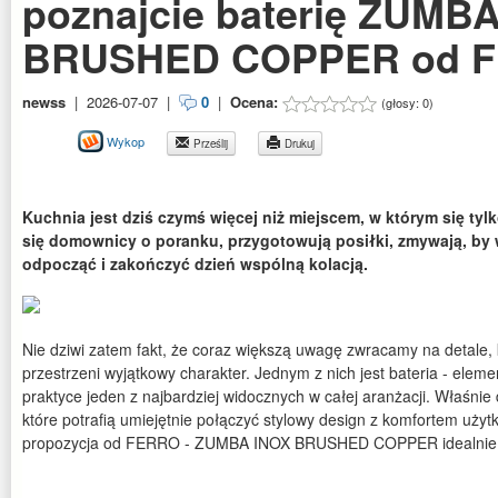
poznajcie baterię ZUMB
BRUSHED COPPER od 
newss
|
2026-07-07
|
0
|
Ocena:
(głosy:
0
)
Wykop
Prześlij
Drukuj
Kuchnia jest dziś czymś więcej niż miejscem, w którym się tylk
się domownicy o poranku, przygotowują posiłki, zmywają, by
odpocząć i zakończyć dzień wspólną kolacją.
Nie dziwi zatem fakt, że coraz większą uwagę zwracamy na detale, k
przestrzeni wyjątkowy charakter. Jednym z nich jest bateria - eleme
praktyce jeden z najbardziej widocznych w całej aranżacji. Właśni
które potrafią umiejętnie połączyć stylowy design z komfortem uży
propozycja od FERRO - ZUMBA INOX BRUSHED COPPER idealnie wpi