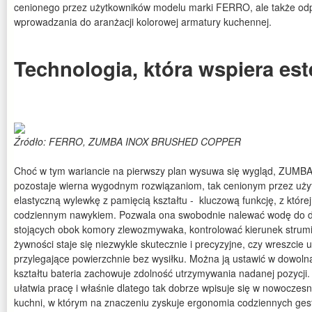
cenionego przez użytkowników modelu marki FERRO, ale także odp
wprowadzania do aranżacji kolorowej armatury kuchennej.
Technologia, która wspiera est
Źródło: FERRO, ZUMBA INOX BRUSHED COPPER
Choć w tym wariancie na pierwszy plan wysuwa się wygląd, Z
pozostaje wierna wygodnym rozwiązaniom, tak cenionym przez użytk
elastyczną wylewkę z pamięcią kształtu - kluczową funkcję, z której
codziennym nawykiem. Pozwala ona swobodnie nalewać wodę do d
stojących obok komory zlewozmywaka, kontrolować kierunek strumi
żywności staje się niezwykle skutecznie i precyzyjne, czy wreszci
przylegające powierzchnie bez wysiłku. Można ją ustawić w dowolną
kształtu bateria zachowuje zdolność utrzymywania nadanej pozycji.
ułatwia pracę i właśnie dlatego tak dobrze wpisuje się w nowoczes
kuchni, w którym na znaczeniu zyskuje ergonomia codziennych ges