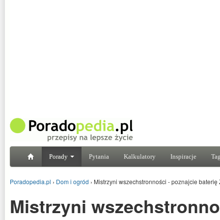
Porady
Pytania
Kalkulatory
Inspiracje
Tag
Poradopedia.pl
›
Dom i ogród
›
Mistrzyni wszechstronności - poznajcie ba
Mistrzyni wszechstronno