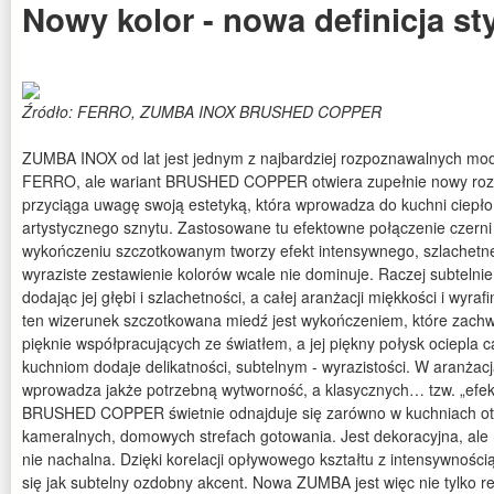
Nowy kolor - nowa definicja st
Źródło: FERRO, ZUMBA INOX BRUSHED COPPER
ZUMBA INOX od lat jest jednym z najbardziej rozpoznawalnych mode
FERRO, ale wariant BRUSHED COPPER otwiera zupełnie nowy rozdzi
przyciąga uwagę swoją estetyką, która wprowadza do kuchni ciepło,
artystycznego sznytu. Zastosowane tu efektowne połączenie czerni
wykończeniu szczotkowanym tworzy efekt intensywnego, szlachetne
wyraziste zestawienie kolorów wcale nie dominuje. Raczej subtelnie
dodając jej głębi i szlachetności, a całej aranżacji miękkości i wyr
ten wizerunek szczotkowana miedź jest wykończeniem, które zach
pięknie współpracujących ze światłem, a jej piękny połysk ociepla
kuchniom dodaje delikatności, subtelnym - wyrazistości. W aranżacj
wprowadza jakże potrzebną wytworność, a klasycznych… tzw. „ef
BRUSHED COPPER świetnie odnajduje się zarówno w kuchniach otwa
kameralnych, domowych strefach gotowania. Jest dekoracyjna, ale n
nie nachalna. Dzięki korelacji opływowego kształtu z intensywnośc
się jak subtelny ozdobny akcent. Nowa ZUMBA jest więc nie tylko re