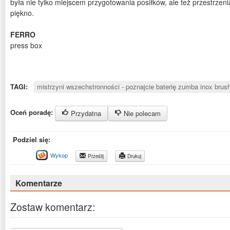
była nie tylko miejscem przygotowania posiłków, ale też przestrzenią
piękno.
FERRO
press box
TAGI:
mistrzyni wszechstronności - poznajcie baterię zumba inox brush
Oceń poradę:
Przydatna
Nie polecam
Podziel się:
Wykop
Prześlij
Drukuj
Komentarze
Zostaw komentarz: