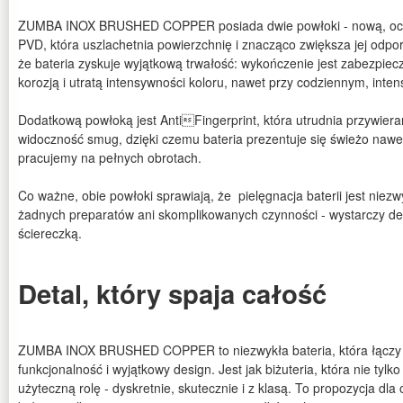
ZUMBA INOX BRUSHED COPPER posiada dwie powłoki - nową, och
PVD, która uszlachetnia powierzchnię i znacząco zwiększa jej odpo
że bateria zyskuje wyjątkową trwałość: wykończenie jest zabezpie
korozją i utratą intensywności koloru, nawet przy codziennym, int
Dodatkową powłoką jest AntiFingerprint, która utrudnia przywieran
widoczność smug, dzięki czemu bateria prezentuje się świeżo nawe
pracujemy na pełnych obrotach.
Co ważne, obie powłoki sprawiają, że pielęgnacja baterii jest niezw
żadnych preparatów ani skomplikowanych czynności - wystarczy deli
ściereczką.
Detal, który spaja całość
ZUMBA INOX BRUSHED COPPER to niezwykła bateria, która łączy w
funkcjonalność i wyjątkowy design. Jest jak biżuteria, która nie tylk
użyteczną rolę - dyskretnie, skutecznie i z klasą. To propozycja dla