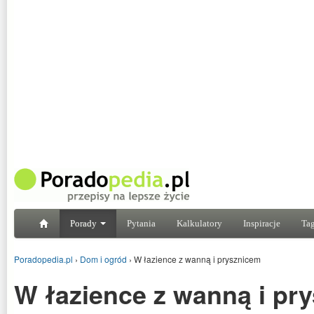
Porady
Pytania
Kalkulatory
Inspiracje
Tag
Poradopedia.pl
›
Dom i ogród
›
W łazience z wanną i prysznicem
W łazience z wanną i pr