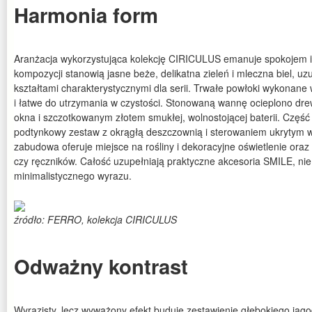
Harmonia form
Aranżacja wykorzystująca kolekcję CIRICULUS emanuje spokojem 
kompozycji stanowią jasne beże, delikatna zieleń i mleczna biel, uz
kształtami charakterystycznymi dla serii. Trwałe powłoki wykonane
i łatwe do utrzymania w czystości. Stonowaną wannę ocieplono dr
okna i szczotkowanym złotem smukłej, wolnostojącej baterii. Częś
podtynkowy zestaw z okrągłą deszczownią i sterowaniem ukrytym w
zabudowa oferuje miejsce na rośliny i dekoracyjne oświetlenie or
czy ręczników. Całość uzupełniają praktyczne akcesoria SMILE, ni
minimalistycznego wyrazu.
źródło: FERRO, kolekcja CIRICULUS
Odważny kontrast
Wyrazisty, lecz wyważony efekt buduje zestawienie głębokiego jag