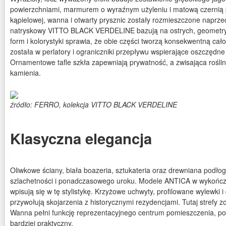
powierzchniami, marmurem o wyraźnym użyleniu i matową czernią
kąpielowej, wanna i otwarty prysznic zostały rozmieszczone naprzec
natryskowy VITTO BLACK VERDELINE bazują na ostrych, geometryc
form i kolorystyki sprawia, że obie części tworzą konsekwentną ca
została w perlatory i ograniczniki przepływu wspierające oszczęd
Ornamentowe tafle szkła zapewniają prywatność, a zwisająca rośli
kamienia.
źródło: FERRO, kolekcja VITTO BLACK VERDELINE
Klasyczna elegancja
Oliwkowe ściany, biała boazeria, sztukateria oraz drewniana podło
szlachetności i ponadczasowego uroku. Modele ANTICA w wykończ
wpisują się w tę stylistykę. Krzyżowe uchwyty, profilowane wylewki
przywołują skojarzenia z historycznymi rezydencjami. Tutaj strefy z
Wanna pełni funkcję reprezentacyjnego centrum pomieszczenia, pod
bardziej praktyczny.