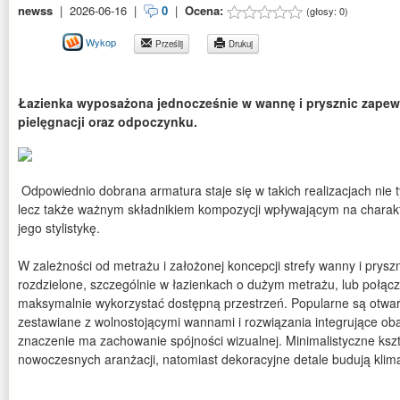
newss
|
2026-06-16
|
0
|
Ocena:
(głosy:
0
)
Wykop
Prześlij
Drukuj
Łazienka wyposażona jednocześnie w wannę i prysznic zapew
pielęgnacji oraz odpoczynku.
Odpowiednio dobrana armatura staje się w takich realizacjach nie
lecz także ważnym składnikiem kompozycji wpływającym na charakt
jego stylistykę.
W zależności od metrażu i założonej koncepcji strefy wanny i prysz
rozdzielone, szczególnie w łazienkach o dużym metrażu, lub połą
maksymalnie wykorzystać dostępną przestrzeń. Popularne są otwarte
zestawiane z wolnostojącymi wannami i rozwiązania integrujące ob
znaczenie ma zachowanie spójności wizualnej. Minimalistyczne kszt
nowoczesnych aranżacji, natomiast dekoracyjne detale budują klima