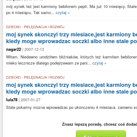
mój synek też jest karmiony bebilonem pepti. Ma już 10 miesięcy. St
po 4 miesiącu. Tak samo...
czytaj »
DZIECKO - PIELĘGNACJA I ROZWÓJ
moj synek skonczyl trzy miesiace,jest karmiony b
kiedy moge wprowadzac soczki albo inne stale p
nagar22
| 2007-12-13
Witam. Niedawno urodziłwm bliźniaków, których też karmiłam bebilone
mleko lecznicze dlatego podejrzewam ze pani...
czytaj »
DZIECKO - PIELĘGNACJA I ROZWÓJ
moj synek skonczyl trzy miesiace,jest karmiony b
kiedy moge wprowadzac soczki albo inne stale p
lula78
| 2007-01-27
Stale pokarmy mozna wprowadzac po ukonczeniu 4 miesiaca. zarowno soc
Znasz lepszą poradę, chcesz coś doda