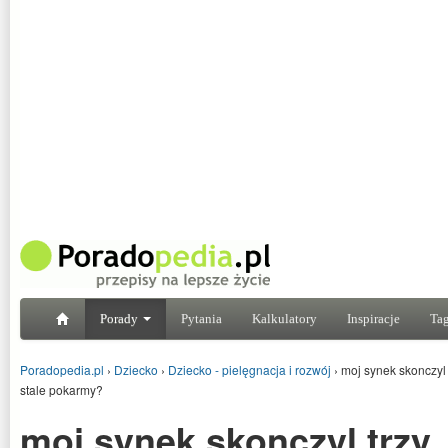
Porady
Pytania
Kalkulatory
Inspiracje
Tag
Poradopedia.pl
›
Dziecko
›
Dziecko - pielęgnacja i rozwój
›
moj synek skonczyl
stale pokarmy?
moj synek skonczyl trzy