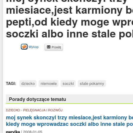
miesiace,jest karmiony 
pepti,od kiedy moge wp
soczki albo inne stale p
Wykop
Prześlij
TAGI:
dziecko
niemowle
soczki
stale pokarmy
Porady dotyczące tematu
DZIECKO - PIELĘGNACJA I ROZWÓJ
moj synek skonczyl trzy miesiace,jest karmiony b
kiedy moge wprowadzac soczki albo inne stale p
ewrylka
| 2008-01-05