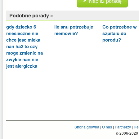
Napisz poradę
Podobne porady »
gdy dziecko 6
Ile snu potrzebuje
Co potrzebne w
miesieczne nie
niemowle?
szpitalu do
chce jesc mleka
porodu?
nan ha2 to czy
moge zmienic na
zwykle nan nie
jest alergiczka
Strona główna
|
O nas
|
Partnerzy
|
Re
© 2006-2020 