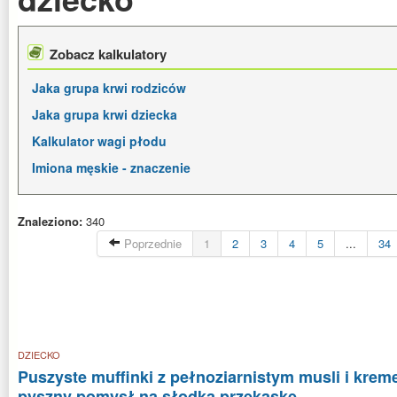
Zobacz kalkulatory
Jaka grupa krwi rodziców
Jaka grupa krwi dziecka
Kalkulator wagi płodu
Imiona męskie - znaczenie
Znaleziono:
340
Poprzednie
1
2
3
4
5
...
34
DZIECKO
Puszyste muffinki z pełnoziarnistym musli i kr
pyszny pomysł na słodką przekąskę