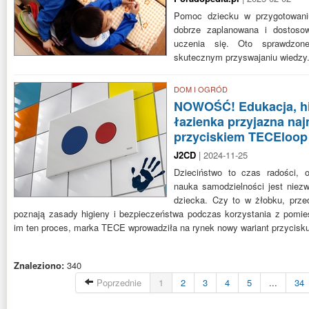
Pomoc dziecku w przygotowani
dobrze zaplanowana i dostoso
uczenia się. Oto sprawdzo
skutecznym przyswajaniu wiedzy
DOM I OGRÓD
NOWOŚĆ! Edukacja, hi
łazienka przyjazna n
przyciskiem TECEloop
J2CD
| 2024-11-25
Dzieciństwo to czas radości, o
nauka samodzielności jest nie
dziecka. Czy to w żłobku, prz
poznają zasady higieny i bezpieczeństwa podczas korzystania z pomie
im ten proces, marka TECE wprowadziła na rynek nowy wariant przycis
Znaleziono:
340
Poprzednie
1
2
3
4
5
...
34