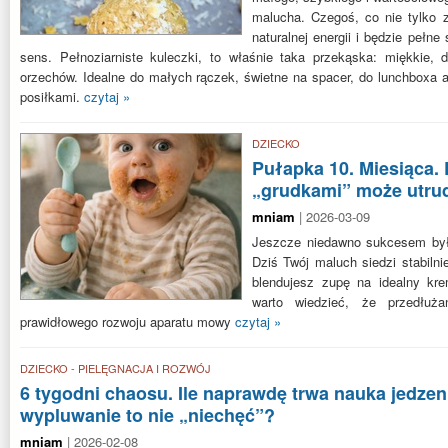
malucha. Czegoś, co nie tylko z
naturalnej energii i będzie pełn
sens. Pełnoziarniste kuleczki, to właśnie taka przekąska: miękkie, 
orzechów. Idealne do małych rączek, świetne na spacer, do lunchboxa a
posiłkami.
czytaj »
DZIECKO
Pułapka 10. Miesiąca. 
„grudkami” może utru
mniam
| 2026-03-09
Jeszcze niedawno sukcesem było
Dziś Twój maluch siedzi stabiln
blendujesz zupę na idealny kr
warto wiedzieć, że przedłuż
prawidłowego rozwoju aparatu mowy
czytaj »
DZIECKO - PIELĘGNACJA I ROZWÓJ
6 tygodni chaosu. Ile naprawdę trwa nauka jedzen
wypluwanie to nie „niechęć”?
mniam
| 2026-02-08