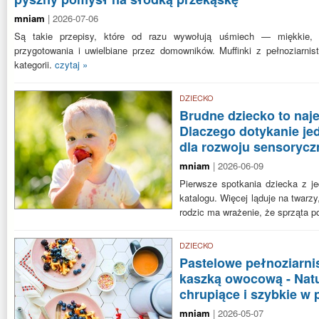
mniam
| 2026-07-06
Są takie przepisy, które od razu wywołują uśmiech — miękkie,
przygotowania i uwielbiane przez domowników. Muffinki z pełnoziarnis
kategorii.
czytaj »
DZIECKO
Brudne dziecko to naj
Dlaczego dotykanie jed
dla rozwoju sensoryc
mniam
| 2026-06-09
Pierwsze spotkania dziecka z j
katalogu. Więcej ląduje na twarzy
rodzic ma wrażenie, że sprząta 
DZIECKO
Pastelowe pełnoziarni
kaszką owocową - Natu
chrupiące i szybkie w
mniam
| 2026-05-07