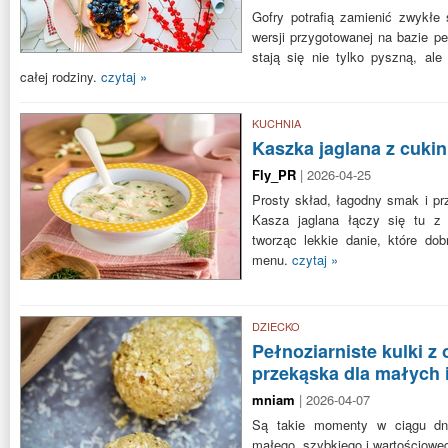
Gofry potrafią zamienić zwykłe
wersji przygotowanej na bazie pe
stają się nie tylko pyszną, ale
całej rodziny.
czytaj »
KUCHNIA
Kaszka jaglana z cukin
Fly_PR
| 2026-04-25
Prosty skład, łagodny smak i p
Kasza jaglana łączy się tu z 
tworząc lekkie danie, które do
menu.
czytaj »
DZIECKO
Pełnoziarniste kulki z
przekąska dla małych
mniam
| 2026-04-07
Są takie momenty w ciągu dni
małego, szybkiego i wartościoweg