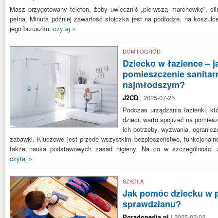
Masz przygotowany telefon, żeby uwiecznić „pierwszą marchewkę”, śli
pełna. Minuta później zawartość słoiczka jest na podłodze, na koszulc
jego brzuszku.
czytaj »
DOM I OGRÓD
Dziecko w łazience – j
pomieszczenie sanitar
najmłodszym?
J2CD
| 2025-07-25
Podczas urządzania łazienki, kt
dzieci, warto spojrzeć na pomie
ich potrzeby, wyzwania, ogranicze
zabawki. Kluczowe jest przede wszystkim bezpieczeństwo, funkcjonal
także nauka podstawowych zasad higieny. Na co w szczególności 
czytaj »
SZKOŁA
Jak pomóc dziecku w 
sprawdzianu?
Poradopedia.pl
| 2025-02-02