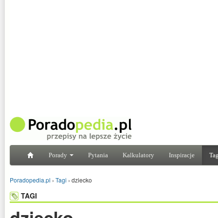
Porady
Pytania
Kalkulatory
Inspiracje
Tag
Poradopedia.pl
›
Tagi
›
dziecko
TAGI
dziecko