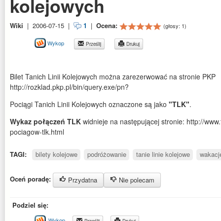
kolejowych
Wiki
|
2006-07-15
|
1
|
Ocena:
(głosy:
1
)
Wykop
Prześlij
Drukuj
Bilet Tanich Linii Kolejowych można zarezerwować na stronie PKP
http://rozklad.pkp.pl/bin/query.exe/pn?
Pociągi Tanich Linii Kolejowych oznaczone są jako
"TLK"
.
Wykaz połączeń TLK
widnieje na następującej stronie: http://www.
pociagow-tlk.html
TAGI:
bilety kolejowe
podróżowanie
tanie linie kolejowe
wakacj
Oceń poradę:
Przydatna
Nie polecam
Podziel się:
Wykop
Prześlij
Drukuj