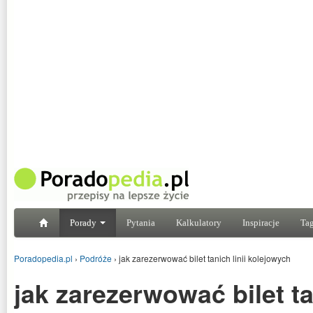
Porady
Pytania
Kalkulatory
Inspiracje
Tag
Poradopedia.pl
›
Podróże
›
jak zarezerwować bilet tanich linii kolejowych
jak zarezerwować bilet tan