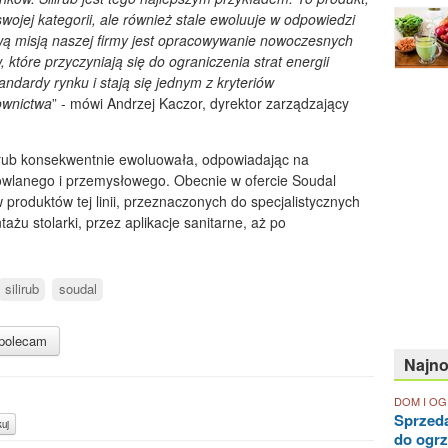
swojej kategorii, ale również stale ewoluuje w odpowiedzi
 misją naszej firmy jest opracowywanie nowoczesnych
tóre przyczyniają się do ograniczenia strat energii
andardy rynku i stają się jednym z kryteriów
ownictwa
” - mówi Andrzej Kaczor, dyrektor zarządzający
lirub konsekwentnie ewoluowała, odpowiadając na
owlanego i przemysłowego. Obecnie w ofercie Soudal
produktów tej linii, przeznaczonych do specjalistycznych
ażu stolarki, przez aplikacje sanitarne, aż po
silirub
soudal
polecam
Najn
DOM I O
Sprzed
uj
do ogr