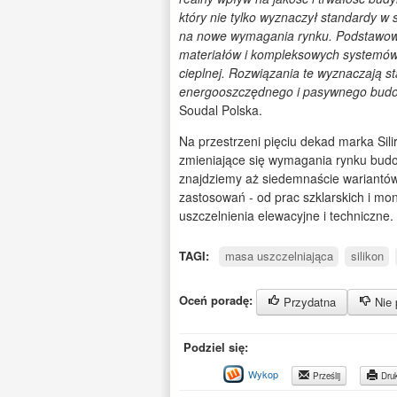
który nie tylko wyznaczył standardy w 
na nowe wymagania rynku. Podstawową
materiałów i kompleksowych systemów, k
cieplnej. Rozwiązania te wyznaczają st
energooszczędnego i pasywnego bud
Soudal Polska.
Na przestrzeni pięciu dekad marka Si
zmieniające się wymagania rynku bud
znajdziemy aż siedemnaście wariantów 
zastosowań - od prac szklarskich i mont
uszczelnienia elewacyjne i techniczne.
TAGI:
masa uszczelniająca
silikon
Oceń poradę:
Przydatna
Nie 
Podziel się:
Wykop
Prześlij
Druk