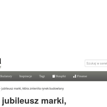
lkulatory
Inspiracje
Tagi
Książki
Finanse
 – jubileusz marki, która zmieniła rynek budowlany
– jubileusz marki,