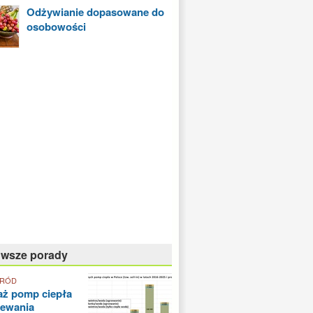
Odżywianie dopasowane do
osobowości
owsze porady
GRÓD
aż pomp ciepła
zewania