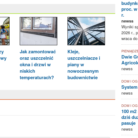
budynk
proc. w
r.
newss
Wyniki sp
2026 r., 
wraca do
zy
Jak zamontować
Kleje,
PIENIĄDZ
Dwie Gw
owy
oraz uszczelnić
uszczelniacze i
Agricol
okna i drzwi w
piany w
newss
niskich
nowoczesnym
temperaturach?
budownictwie
DOM I O
System
newss
DOM I O
100 m2 
dziś duż
pasuje
newss