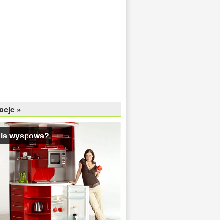
acje »
ia wyspowa?