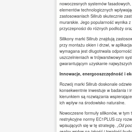
nowoczesnych systemów fasadowych, si
elementów technologicznych wpływając
zastosowaniach Silirub skutecznie zastą
murarskie. Jego popularność wynika z 
przyczepności do różnych podłoży ora
Silikony marki Silirub znajdują zastoso
przy montażu okien i drzwi, w aplikacj
wymagana jest długotrwała odporność 
uszczelnieniach w trójwarstwowym sys
gwarantującym uzyskanie najwyższych 
In
nowacje, energooszczędność i ek
Rozwój marki Silirub doskonale odzwier
konsekwentnie inwestuje w badania i 
kierunkiem są rozwiązania wspierając
ich wpływ na środowisko naturalne.
Nowoczesne formuły silikonów, w tym te
restrykcyjne normy EC1PLUS czy rozwó
wpisujących się w tę strategię.
„Od poc
realny wpływ na jakość i trwałość budy