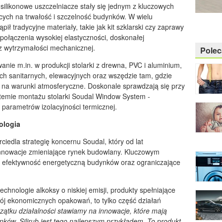
likonowe uszczelniacze stały się jednym z kluczowych
ych na trwałość i szczelność budynków. W wielu
pił tradycyjne materiały, takie jak kit szklarski czy zaprawy
połączenia wysokiej elastyczności, doskonałej
z wytrzymałości mechanicznej.
Pole
wanie m.in. w produkcji stolarki z drewna, PVC i aluminium,
ach sanitarnych, elewacyjnych oraz wszędzie tam, gdzie
na warunki atmosferyczne. Doskonale sprawdzają się przy
temie montażu stolarki Soudal Window System -
parametrów izolacyjności termicznej.
ologia
ciedla strategię koncernu Soudal, który od lat
innowacje zmieniające rynek budowlany. Kluczowym
e efektywność energetyczną budynków oraz ograniczające
chnologie alkoksy o niskiej emisji, produkty spełniające
j ekonomicznych opakowań, to tylko część działań
zątku działalności stawiamy na innowacje, które mają
nków. Silirub jest tego najlepszym przykładem. To produkt,