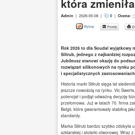
która zmienił
Admin
|
2026-05-08
|
0
|
Ocena:
Wykop
Prześlij
Dr
Rok 2026 to dla Soudal wyjątkowy 
Silirub, jednego z najbardziej rozp
Jubileusz stanowi okazję do podsu
rozwiązań silikonowych na rynku p
i specjalistycznych zastosowaniach
Historia marki Silirub sięga lat siedem
jeszcze nowością na rynku. Vic Swerts,
potencjał i podjął odważną decyzję bi
przełomowa. Już w latach 70. firma za
Belgii, które gwarantowały stabilną j
standardy.
Marka Silirub bardzo szybko zdobyła u
szklarskiej i stolarki otworowej. Wraz