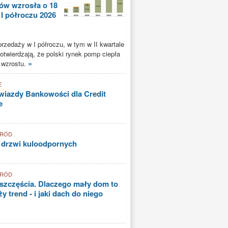
ów wzrosła o 18
 I półroczu 2026
rzedaży w I półroczu, w tym w II kwartale
potwierdzają, że polski rynek pomp ciepła
»
 wzrostu.
E
iazdy Bankowości dla Credit
e
GRÓD
 drzwi kuloodpornych
GRÓD
szczęścia. Dlaczego mały dom to
y trend - i jaki dach do niego