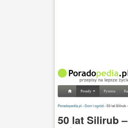
Porady
Pytania
Ka
Poradopedia.pl
›
Dom i ogród
›
50 lat Silirub
50 lat Silirub 