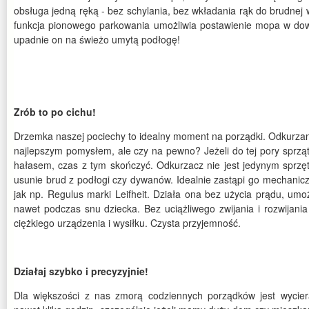
obsługa jedną ręką - bez schylania, bez wkładania rąk do brudnej 
funkcja pionowego parkowania umożliwia postawienie mopa w dowo
upadnie on na świeżo umytą podłogę!
Zrób to po cichu!
Drzemka naszej pociechy to idealny moment na porządki. Odkurzani
najlepszym pomysłem, ale czy na pewno? Jeżeli do tej pory sprząta
hałasem, czas z tym skończyć. Odkurzacz nie jest jedynym sprzęt
usunie brud z podłogi czy dywanów. Idealnie zastąpi go mechani
jak np. Regulus marki Leifheit. Działa ona bez użycia prądu, umo
nawet podczas snu dziecka. Bez uciążliwego zwijania i rozwijania 
ciężkiego urządzenia i wysiłku. Czysta przyjemność.
Działaj szybko i precyzyjnie!
Dla większości z nas zmorą codziennych porządków jest wyciera