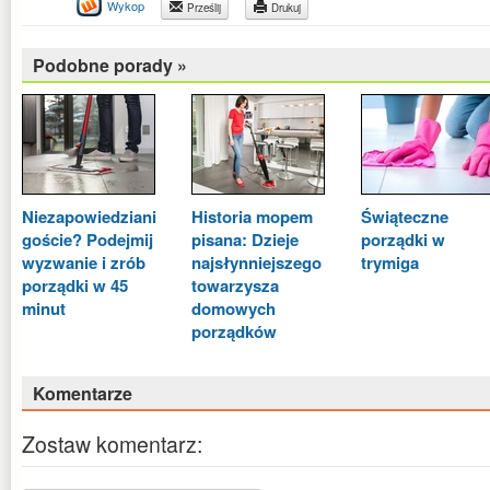
Wykop
Prześlij
Drukuj
Podobne porady »
Niezapowiedziani
Historia mopem
Świąteczne
goście? Podejmij
pisana: Dzieje
porządki w
wyzwanie i zrób
najsłynniejszego
trymiga
porządki w 45
towarzysza
minut
domowych
porządków
Komentarze
Zostaw komentarz: