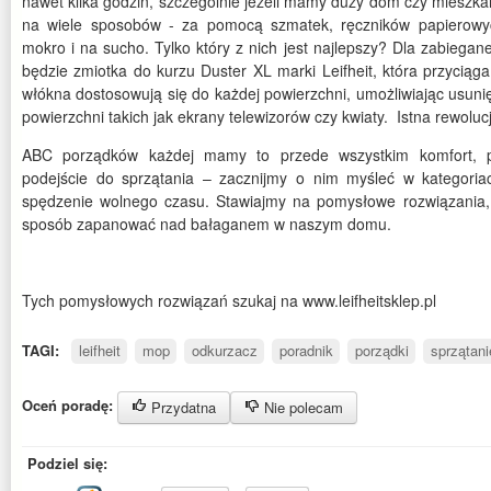
nawet klika godzin, szczególnie jeżeli mamy duży dom czy mieszk
na wiele sposobów - za pomocą szmatek, ręczników papierowyc
mokro i na sucho. Tylko który z nich jest najlepszy? Dla zabiega
będzie zmiotka do kurzu Duster XL marki Leifheit, która przyciąg
włókna dostosowują się do każdej powierzchni, umożliwiając usuni
powierzchni takich jak ekrany telewizorów czy kwiaty. Istna rewoluc
ABC porządków każdej mamy to przede wszystkim komfort, 
podejście do sprzątania – zacznijmy o nim myśleć w kategori
spędzenie wolnego czasu. Stawiajmy na pomysłowe rozwiązania
sposób zapanować nad bałaganem w naszym domu.
Tych pomysłowych rozwiązań szukaj na www.leifheitsklep.pl
TAGI:
leifheit
mop
odkurzacz
poradnik
porządki
sprzątani
Oceń poradę:
Przydatna
Nie polecam
Podziel się: