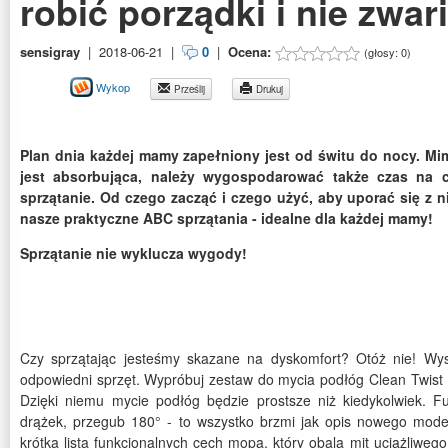
robić porządki i nie zwa
sensigray
|
2018-06-21
|
0
|
Ocena:
(głosy:
0
)
Wykop
Prześlij
Drukuj
Plan dnia każdej mamy zapełniony jest od świtu do nocy. Mi
jest absorbująca, należy wygospodarować także czas na 
sprzątanie. Od czego zacząć i czego użyć, aby uporać się z n
nasze praktyczne ABC sprzątania - idealne dla każdej mamy!
Sprzątanie nie wyklucza wygody!
Czy sprzątając jesteśmy skazane na dyskomfort? Otóż nie! Wys
odpowiedni sprzęt. Wypróbuj zestaw do mycia podłóg Clean Twist D
Dzięki niemu mycie podłóg będzie prostsze niż kiedykolwiek. 
drążek, przegub 180° - to wszystko brzmi jak opis nowego model
krótka lista funkcjonalnych cech mopa, który obala mit uciążliwe