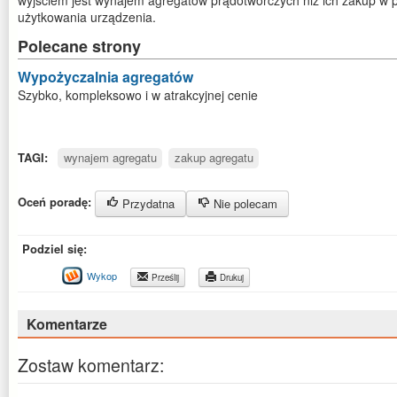
wyjściem jest wynajem agregatów prądotwórczych niż ich zakup w 
użytkowania urządzenia.
Polecane strony
Wypożyczalnia agregatów
Szybko, kompleksowo i w atrakcyjnej cenie
TAGI:
wynajem agregatu
zakup agregatu
Oceń poradę:
Przydatna
Nie polecam
Podziel się:
Wykop
Prześlij
Drukuj
Komentarze
Zostaw komentarz: