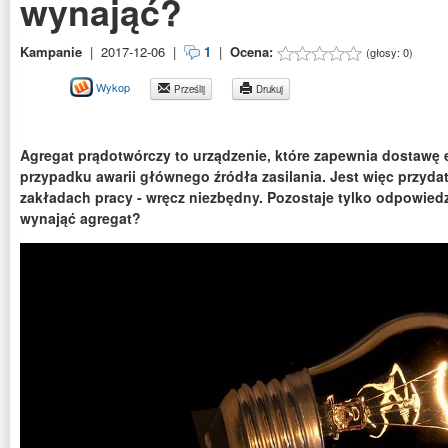
wynająć?
Kampanie
|
2017-12-06
|
1
|
Ocena:
(głosy:
0
)
Wykop
Prześlij
Drukuj
Agregat prądotwórczy to urządzenie, które zapewnia dostawę e
przypadku awarii głównego źródła zasilania. Jest więc przyd
zakładach pracy - wręcz niezbędny. Pozostaje tylko odpowiedz
wynająć agregat?