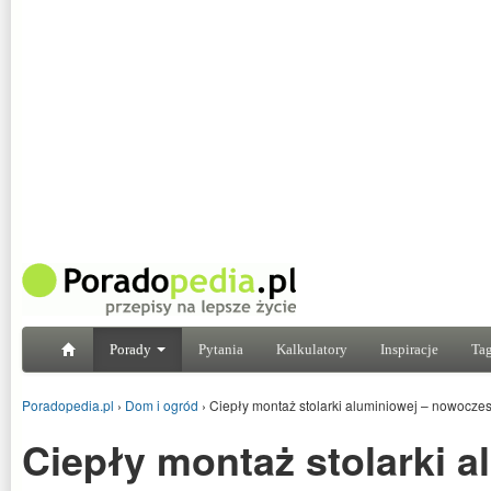
Porady
Pytania
Kalkulatory
Inspiracje
Tag
Poradopedia.pl
›
Dom i ogród
›
Ciepły montaż stolarki aluminiowej – nowoczes
Ciepły montaż stolarki a