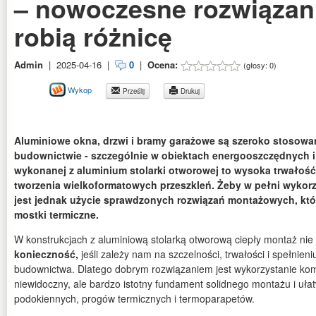
– nowoczesne rozwiązani
robią różnicę
Admin
|
2025-04-16
|
0
|
Ocena:
(głosy:
0
)
Wykop
Prześlij
Drukuj
Aluminiowe okna, drzwi i bramy garażowe są szeroko stoso
budownictwie - szczególnie w obiektach energooszczędnych i
wykonanej z aluminium stolarki otworowej to wysoka trwałość
tworzenia wielkoformatowych przeszkleń. Żeby w pełni wykorz
jest jednak użycie sprawdzonych rozwiązań montażowych, któr
mostki termiczne.
W konstrukcjach z aluminiową stolarką otworową ciepły montaż nie je
konieczność
,
jeśli zależy nam na szczelności, trwałości i spełni
budownictwa. Dlatego dobrym rozwiązaniem jest wykorzystanie ko
niewidoczny, ale bardzo istotny fundament solidnego montażu i ułat
podokiennych, progów termicznych i termoparapetów.