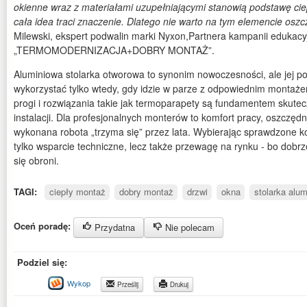
okienne wraz z materiałami uzupełniającymi stanowią podstawę cie
cała idea traci znaczenie. Dlatego nie warto na tym elemencie osz
Milewski, ekspert podwalin marki Nyxon,Partnera kampanii edukacy
„TERMOMODERNIZACJA+DOBRY MONTAŻ”.
Aluminiowa stolarka otworowa to synonim nowoczesności, ale jej p
wykorzystać tylko wtedy, gdy idzie w parze z odpowiednim montażem
progi i rozwiązania takie jak termoparapety są fundamentem skuteczn
instalacji. Dla profesjonalnych monterów to komfort pracy, oszczęd
wykonana robota „trzyma się” przez lata. Wybierając sprawdzone 
tylko wsparcie techniczne, lecz także przewagę na rynku - bo do
się obroni.
TAGI:
ciepły montaż
dobry montaż
drzwi
okna
stolarka alu
Oceń poradę:
Przydatna
Nie polecam
Podziel się:
Wykop
Prześlij
Drukuj