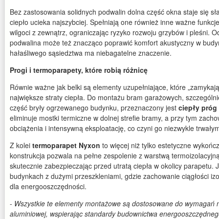
Bez zastosowania solidnych podwalin dolna część okna staje się s
ciepło ucieka najszybciej. Spełniają one również inne ważne funkcj
wilgoci z zewnątrz, ograniczając ryzyko rozwoju grzybów i pleśni.
podwalina może też znacząco poprawić komfort akustyczny w budy
hałaśliwego sąsiedztwa ma niebagatelne znaczenie.
Progi i termoparapety, które robią różnicę
Równie ważne jak belki są elementy uzupełniające, które „zamykają
największe straty ciepła. Do montażu bram garażowych, szczególni
część bryły ogrzewanego budynku, przeznaczony jest
ciepły próg
eliminuje mostki termiczne w dolnej strefie bramy, a przy tym zac
obciążenia i intensywną eksploatację, co czyni go niezwykle trwał
Z kolei
termoparapet Nyxon
to więcej niż tylko estetyczne wykońc
konstrukcja pozwala na pełne zespolenie z warstwą termoizolacyjną 
skutecznie zabezpieczając przed utratą ciepła w okolicy parapetu.
budynkach z dużymi przeszkleniami, gdzie zachowanie ciągłości iz
dla energooszczędności.
-
Wszystkie te elementy montażowe są dostosowane do wymagań no
aluminiowej, wspierając standardy budownictwa energooszczędneg