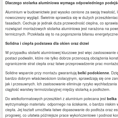
Dlaczego stolarka aluminiowa wymaga odpowiedniego podejś
Aluminium w budownictwie jest wysoko cenione za swoją trwałość, l
nowoczesny wygląd. Świetnie sprawdza się w dużych przeszklenia
fasadach. Cechuje je jednak duża przewodność cieplna, co sprawia
rozwiązań montażowych stolarka aluminiowa jest narażona na po
termicznych. Przekłada się to na pogorszenia bilansu energetyczn
Solidna i ciepła podstawa dla okien oraz drzwi
W przypadku stolarki aluminiowej kluczowe jest więc zastosowani
postaci podwalin, które nie tylko dobrze przenoszą obciążenia konst
ograniczenie strat ciepła oraz łatwe przeprowadzenie prac montaż
Solidne wsparcie przy montażu gwarantują
belki podokienne
. Dzi
bardzo dobrym właściwościom izolacyjnym, sprawdzają się one za
jak i przesuwnych. Ich zastosowanie eliminuje ryzyko wychładzani
ciągłość warstwy termoizolacyjnej między stolarką a podłożem.
Do wielkoformatowych przeszkleń z aluminium polecana jest
belka
wytrzymałego materiału odpornego na ściskanie, o bardzo niskim
ciepła. Jej kształt umożliwia łatwe dopasowanie do podłoża oraz e
progowej, co ułatwia późniejsze prace wykończeniowe i podnosi ko