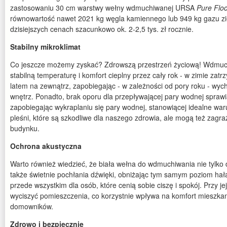
zastosowaniu 30 cm warstwy wełny wdmuchiwanej URSA
Pure Flo
równowartość nawet 2021 kg węgla kamiennego lub 949 kg gazu zi
dzisiejszych cenach szacunkowo ok. 2-2,5 tys. zł rocznie.
Stabilny mikroklimat
Co jeszcze możemy zyskać? Zdrowszą przestrzeń życiową! Wdmu
stabilną temperaturę i komfort cieplny przez cały rok - w zimie zat
latem na zewnątrz, zapobiegając - w zależności od pory roku - wyc
wnętrz. Ponadto, brak oporu dla przepływającej pary wodnej sprawi
zapobiegając wykraplaniu się pary wodnej, stanowiącej idealne war
pleśni, które są szkodliwe dla naszego zdrowia, ale mogą też zagra
budynku.
Ochrona akustyczna
Warto również wiedzieć, że biała wełna do wdmuchiwania nie tylko d
także świetnie pochłania dźwięki, obniżając tym samym poziom hał
przede wszystkim dla osób, które cenią sobie ciszę i spokój. Przy 
wyciszyć pomieszczenia, co korzystnie wpływa na komfort mieszka
domowników.
Zdrowo i bezpiecznie