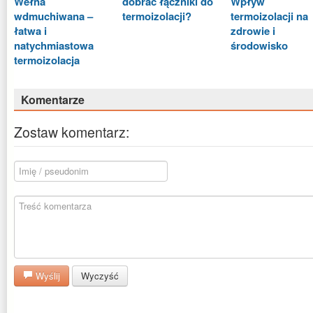
Wełna
dobrać łączniki do
Wpływ
wdmuchiwana –
termoizolacji?
termoizolacji na
łatwa i
zdrowie i
natychmiastowa
środowisko
termoizolacja
Komentarze
Zostaw komentarz:
Wyślij
Wyczyść