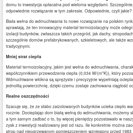
domu to inwestycja opłacalna pod wieloma względami. Szczególnie,
odpowiednie rozwiązanie w tym zakresie. Odpowiednie, czyli jakie?
Biała wełna do wdmuchiwania to nowe rozwiązanie na polskim rynku.
sprawiają, że ten innowacyjny materiał termoizolacyjny może odegra
izolacji budynków, zwłaszcza takich przegród, jak dachy, stropodac
szczególnie domów prefabrykowanych, szkieletowych, ale także w
tradycyjnymi.
Mniej strat ciepła
Materiał termoizolacyjny, jakim jest wełna do wdmuchiwania, charak
współczynnikiem przewodzenia ciepła (0,034 W/(m*K)), który pozos
Wdmuchiwane włókna są sprężyste i precyzyjnie wypełniają ociepla
jednolitą powierzchnię, dzięki czemu zostaje zachowana ciągłość oc
Realne oszczędności
Szacuje się, że ze słabo zaizolowanych budynków ucieka ciepło wart
rocznie. Docieplając dom białą wełną do wdmuchiwania, możemy sku
a tym samym zadbać o to, by więcej pieniędzy pozostawało w nasz
zysk z inwestycji realizowany jest od razu. Ile konkretnie można za
strop nad nieogrzewanym pomieszczeniem wzniesiony przed 1983 r