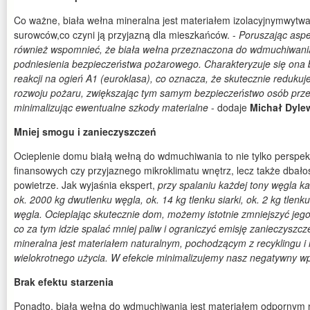
Co ważne, biała wełna mineralna jest materiałem izolacyjnymwytw
surowców,co czyni ją przyjazną dla mieszkańców. -
Poruszając aspe
również wspomnieć, że biała wełna przeznaczona do wdmuchiwania
podniesienia bezpieczeństwa pożarowego. Charakteryzuje się ona
reakcji na ogień A1 (euroklasa), co oznacza, że skutecznie redukuj
rozwoju pożaru, zwiększając tym samym bezpieczeństwo osób prz
minimalizując ewentualne szkody materialne
- dodaje
Michał Dyle
Mniej smogu i zanieczyszczeń
Ocieplenie domu białą wełną do wdmuchiwania to nie tylko perspe
finansowych czy przyjaznego mikroklimatu wnętrz, lecz także dbałoś
powietrze. Jak wyjaśnia ekspert,
przy spalaniu każdej tony węgla k
ok. 2000 kg dwutlenku węgla, ok. 14 kg tlenku siarki, ok. 2 kg tlenku
węgla. Ocieplając skutecznie dom, możemy istotnie zmniejszyć jeg
co za tym idzie spalać mniej paliw i ograniczyć emisję zanieczyszc
mineralna jest materiałem naturalnym, pochodzącym z recyklingu i
wielokrotnego użycia. W efekcie minimalizujemy nasz negatywny w
Brak efektu starzenia
Ponadto, biała wełna do wdmuchiwania jest materiałem odpornym n