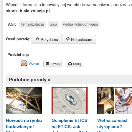
Więcej informacji o innowacyjnej wełnie do wdmuchiwania można z
stronie:
bialaizolacja.pl
.
TAGI:
termoizolacja
ursa
wełna wdmuchiwana
Oceń poradę:
Przydatna
Nie polecam
Podziel się:
Wykop
Prześlij
Drukuj
Podobne porady »
Nowość na rynku
Ocieplenie ETICS
Wełna zamiast
budowlanym!
na ETICS. Jak
styropianu?