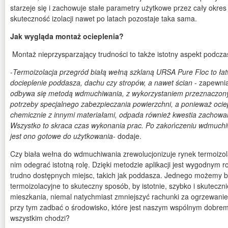
starzeje się i zachowuje stałe parametry użytkowe przez cały okres 
skuteczność izolacji nawet po latach pozostaje taka sama.
Jak wygląda montaż ocieplenia?
Montaż nieprzysparzający trudności to także istotny aspekt podcza
-
Termoizolacja przegród białą wełną szklaną URSA Pure Floc to łat
docieplenie poddasza, dachu czy stropów, a nawet ścian
- zapewni
odbywa się metodą wdmuchiwania, z wykorzystaniem przeznaczon
potrzeby specjalnego zabezpieczania powierzchni, a ponieważ ociep
chemicznie z innymi materiałami, odpada również kwestia
zachowan
Wszystko to skraca czas wykonania prac. Po zakończeniu wdmuchiw
jest ono gotowe do użytkowania
- dodaje.
Czy biała wełna do wdmuchiwania zrewolucjonizuje rynek termoizo
nim odegrać istotną rolę. Dzięki metodzie aplikacji jest wygodnym 
trudno dostępnych miejsc, takich jak poddasza. Jednego możemy by
termoizolacyjne to skuteczny sposób, by istotnie, szybko i skuteczn
mieszkania, niemal natychmiast zmniejszyć rachunki za ogrzewanie
przy tym zadbać o środowisko, które jest naszym wspólnym dobrem.
wszystkim chodzi?