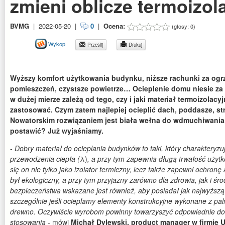
zmieni oblicze termoizola
BVMG
|
2022-05-20
|
0
|
Ocena:
(głosy:
0
)
Wykop
Prześlij
Drukuj
Wyższy komfort użytkowania budynku, niższe rachunki za ogr
pomieszczeń, czystsze powietrze… Ocieplenie domu niesie za 
w dużej mierze zależą od tego, czy i jaki materiał termoizolac
zastosować. Czym zatem najlepiej ocieplić dach, poddasze, s
Nowatorskim rozwiązaniem jest biała wełna do wdmuchiwania.
postawić? Już wyjaśniamy.
-
Dobry materiał do ocieplania budynków to taki, który charakteryzu
przewodzenia ciepła (
λ)
, a przy tym zapewnia długą trwałość użytko
się on nie tylko jako izolator termiczny, lecz także zapewni ochron
był ekologiczny, a przy tym przyjazny zarówno dla zdrowia, jak i śr
bezpieczeństwa wskazane jest również, aby posiadał jak najwyższą 
szczególnie jeśli ocieplamy elementy konstrukcyjne wykonane z paln
drewno. Oczywiście wyrobom powinny towarzyszyć odpowiednie d
stosowania
- mówi
Michał Dylewski, product manager w firmie 