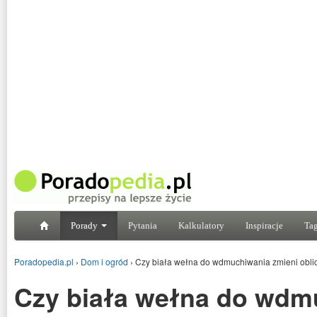
Porady
Pytania
Kalkulatory
Inspiracje
Tag
Poradopedia.pl
›
Dom i ogród
›
Czy biała wełna do wdmuchiwania zmieni oblic
Czy biała wełna do wdm