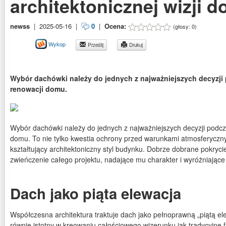
architektonicznej wizji 
newss
|
2025-05-16
|
0
|
Ocena:
(głosy:
0
)
Wykop
Prześlij
Drukuj
Wybór dachówki należy do jednych z najważniejszych decyzj
renowacji domu.
Wybór dachówki należy do jednych z najważniejszych decyzji podc
domu. To nie tylko kwestia ochrony przed warunkami atmosferycznym
kształtujący architektoniczny styl budynku. Dobrze dobrane pokryci
zwieńczenie całego projektu, nadające mu charakter i wyróżniające
Dach jako piąta elewacja
Współczesna architektura traktuje dach jako pełnoprawną „piątą e
równie istotny w kreowaniu całościowego wizerunku jak tradycyjne 