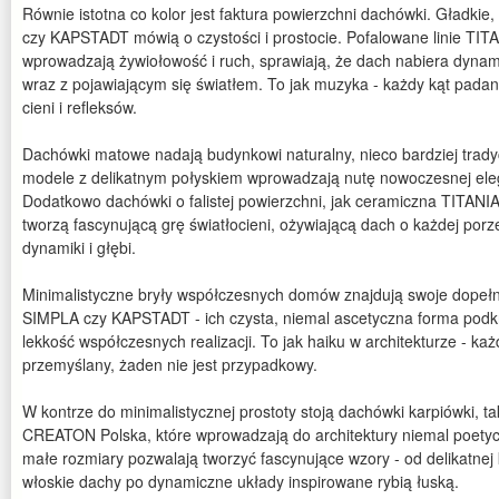
Równie istotna co kolor jest faktura powierzchni dachówki. Gładkie
czy KAPSTADT mówią o czystości i prostocie. Pofalowane linie 
wprowadzają żywiołowość i ruch, sprawiają, że dach nabiera dynami
wraz z pojawiającym się światłem. To jak muzyka - każdy kąt padan
cieni i refleksów.
Dachówki matowe nadają budynkowi naturalny, nieco bardziej trady
modele z delikatnym połyskiem wprowadzają nutę nowoczesnej elega
Dodatkowo dachówki o falistej powierzchni, jak ceramiczna TIT
tworzą fascynującą grę światłocieni, ożywiającą dach o każdej porze
dynamiki i głębi.
Minimalistyczne bryły współczesnych domów znajdują swoje dopeł
SIMPLA czy KAPSTADT - ich czysta, niemal ascetyczna forma podkr
lekkość współczesnych realizacji. To jak haiku w architekturze - ka
przemyślany, żaden nie jest przypadkowy.
W kontrze do minimalistycznej prostoty stoją dachówki karpiówki, t
CREATON Polska, które wprowadzają do architektury niemal poetyck
małe rozmiary pozwalają tworzyć fascynujące wzory - od delikatnej
włoskie dachy po dynamiczne układy inspirowane rybią łuską.