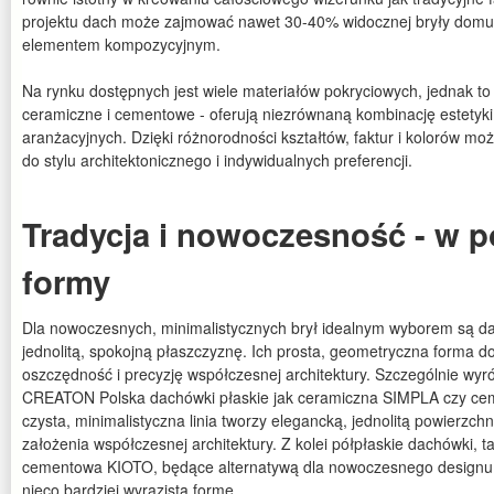
projektu dach może zajmować nawet 30-40% widocznej bryły domu
elementem kompozycyjnym.
Na rynku dostępnych jest wiele materiałów pokryciowych, jednak to
ceramiczne i cementowe - oferują niezrównaną kombinację estetyki, 
aranżacyjnych. Dzięki różnorodności kształtów, faktur i kolorów m
do stylu architektonicznego i indywidualnych preferencji.
Tradycja i nowoczesność - w 
formy
Dla nowoczesnych, minimalistycznych brył idealnym wyborem są da
jednolitą, spokojną płaszczyznę. Ich prosta, geometryczna forma d
oszczędność i precyzję współczesnej architektury. Szczególnie wyr
CREATON Polska dachówki płaskie jak ceramiczna SIMPLA czy c
czysta, minimalistyczna linia tworzy elegancką, jednolitą powierzchn
założenia współczesnej architektury. Z kolei półpłaskie dachówki, 
cementowa KIOTO, będące alternatywą dla nowoczesnego designu 
nieco bardziej wyrazistą formę.