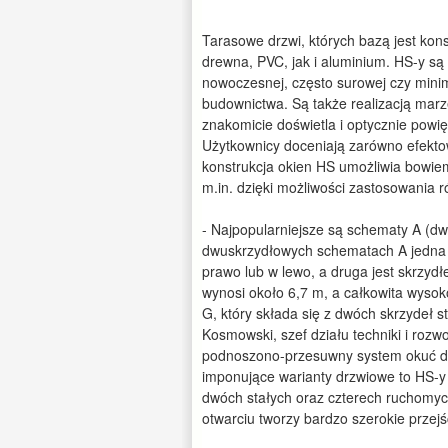
Tarasowe drzwi, których bazą jest k
drewna, PVC, jak i aluminium. HS-y są
nowoczesnej, często surowej czy minima
budownictwa. Są także realizacją mar
znakomicie doświetla i optycznie powi
Użytkownicy doceniają zarówno efekto
konstrukcja okien HS umożliwia bowiem
m.in. dzięki możliwości zastosowania
- Najpopularniejsze są schematy A (d
dwuskrzydłowych schematach A jedna cz
prawo lub w lewo, a druga jest skrzyd
wynosi około 6,7 m, a całkowita wysoko
G, który składa się z dwóch skrzydeł s
Kosmowski, szef działu techniki i rozw
podnoszono-przesuwny system okuć do 
imponujące warianty drzwiowe to HS-y
dwóch stałych oraz czterech ruchomyc
otwarciu tworzy bardzo szerokie przej