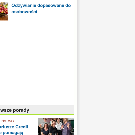
Odżywianie dopasowane do
osobowości
owsze porady
EŃSTWO
riusze Credit
e pomagają