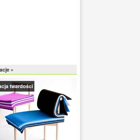
acje »
cja twardości