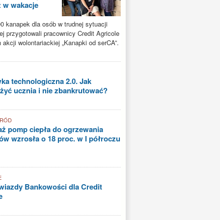
ż w wakacje
0 kanapek dla osób w trudnej sytuacji
ej przygotowali pracownicy Credit Agricole
akcji wolontariackiej „Kanapki od serCA”.
a technologiczna 2.0. Jak
yć ucznia i nie zbankrutować?
GRÓD
aż pomp ciepła do ogrzewania
w wzrosła o 18 proc. w I półroczu
E
iazdy Bankowości dla Credit
e