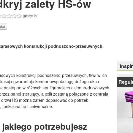
kryj zalety HS-ów
(głosy:
0
)
ukuj
li tarasowych konstrukcji podnoszono-przesuwnych,
Inspir
arasowych konstrukcji podnoszono-przesuwnych, tkwi w ich
Regula
trukcja gwarantuje komfortową obsługę dużego okna
są dostępne w różnych konfiguracjach okienno-drzwiowych.
zez panel sterujący, a jeśli zostaną połączone z centralą
e drzwi HS można zatem dopasować do potrzeb
 funkcjonalne i uniwersalne.
, jakiego potrzebujesz