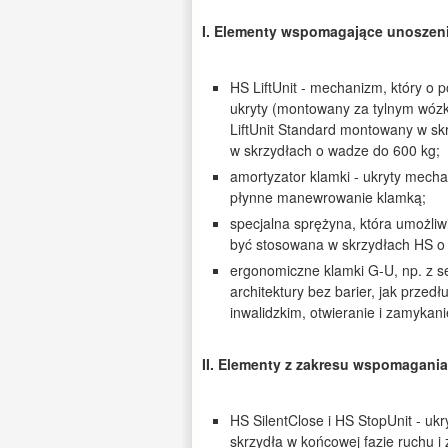
I. Elementy wspomagające unoszenie
HS LiftUnit - mechanizm, który o p
ukryty (montowany za tylnym wózk
LiftUnit Standard montowany w sk
w skrzydłach o wadze do 600 kg;
amortyzator klamki - ukryty mec
płynne manewrowanie klamką;
specjalna sprężyna, która umożliwia
być stosowana w skrzydłach HS o
ergonomiczne klamki G-U, np. z ser
architektury bez barier, jak prze
inwalidzkim, otwieranie i zamykan
II. Elementy z zakresu wspomagania 
HS SilentClose i HS StopUnit - u
skrzydła w końcowej fazie ruchu 