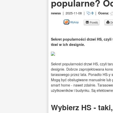
popularne? Od
newss
|
2025-11-08
|
0
|
Ocena:
Wykop
Prześlij
Dr
Sekret popularności drzwi HS, czy
tkwi w ich designie.
Sekret popularności drzwi HS, czyli t
designie. Dobrze zaprojektowana kons
tarasowego przez lata. Ponadto HS-y 
Mogą być obsługiwane manualnie lub pr
smart home - nawet zdalnie. Tarasow
użytkowników i budynku. Są efektowne,
Wybierz HS - taki