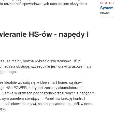
DOM I O
nia uszkodzeń spowodowanych uderzeniem skrzydła o
System
newss
ieranie HS-ów - napędy i
ciąż „za mało”, można wybrać drzwi tarasowe HS z
ch zdalną obsługę, szczególnie jeśli drzwi tarasowe mają
igentnego.
e idealnie wpisują się w ideę smart home, są drzwi
ęd HS ePOWER, który jest zasilany akumulatorami
te. Klamka w drzwiach podnoszono-przesuwnych z napędem
wym panelem sterującym. Panel ma funkcję kontroli
nom zablokowanie drzwi, co jest przydatne, np. jeśli w domu
ski.