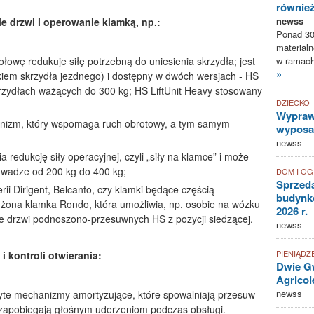
równie
newss
 drzwi i operowanie klamką, np.:
Ponad 30
materialn
w ramach 
ołowę redukuje siłę potrzebną do uniesienia skrzydła; jest
»
iem skrzydła jezdnego) i dostępny w dwóch wersjach - HS
rzydłach ważących do 300 kg; HS LiftUnit Heavy stosowany
DZIECKO
Wyprawk
hanizm, który wspomaga ruch obrotowy, a tym samym
wyposaż
newss
 redukcję siły operacyjnej, czyli „siły na klamce” i może
 wadze od 200 kg do 400 kg;
DOM I O
Sprzed
ii Dirigent, Belcanto, czy klamki będące częścią
budynkó
dłużona klamka Rondo, która umożliwia, np. osobie na wózku
2026 r.
ie drzwi podnoszono-przesuwnych HS z pozycji siedzącej.
newss
PIENIĄDZ
i kontroli otwierania:
Dwie Gw
Agricol
newss
kryte mechanizmy amortyzujące, które spowalniają przesuw
i zapobiegają głośnym uderzeniom podczas obsługi.