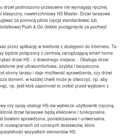
mu drzwi podnoszono-przesuwne nie wymagają ręcznej
est klasyczny, nawierzchniowy HS Master. Drzwi tarasowe
iwać za pomocą pilota (opcja standardowa) lub
 dodatkowej Push & Go (lekkie pociągnięcie za pochwyt
ć przez aplikację w telefonie z dostępem do Internetu. Ta
iowy będzie połączony z centralą zarządzającą smart home.
ykać drzwi HS - z dowolnego miejsca: - Obsługa drzwi
lefonie jest ultrakomfortowa, szybka i bezpieczna.
d strony tarasu i daje możliwość sprawdzenia, czy drzwi
oza domem, w każdej chwili może je otworzyć, np. aby
ć, np. jeśli ktoś zapomniał to zrobić przed wyjściem z
owy czy opcję obsługi HS-ów wybierze użytkownik (ręczną,
słonie drzwi tarasowe będą efektowne i funkcjonalne.
st bowiem sprawdzona, ponadczasowa i uniwersalna,
ych rozwiązaniach od uznanych dostawców, które
mpatybilność wszystkich elementów HS.