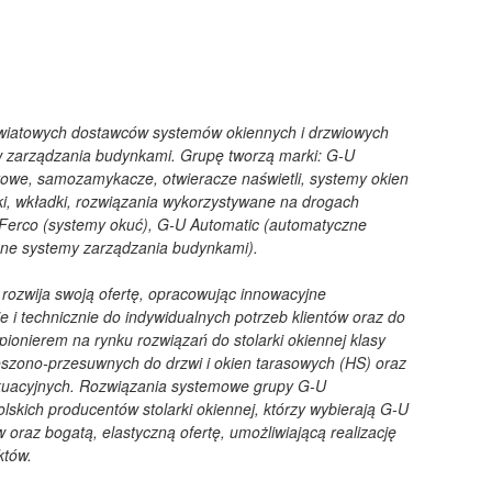
światowych dostawców systemów okiennych i drzwiowych
w zarządzania budynkami. Grupę tworzą marki: G-U
owe, samozamykacze, otwieracze naświetli, systemy okien
ki, wkładki, rozwiązania wykorzystywane na drogach
Ferco (systemy okuć), G-U Automatic (automatyczne
ane systemy zarządzania budynkami).
rozwija swoją ofertę, opracowując innowacyjne
 i technicznie do indywidualnych potrzeb klientów oraz do
ionierem na rynku rozwiązań do stolarki okiennej klasy
szono-przesuwnych do drzwi i okien tarasowych (HS) oraz
akuacyjnych. Rozwiązania systemowe grupy G-U
skich producentów stolarki okiennej, którzy wybierają G-U
oraz bogatą, elastyczną ofertę, umożliwiającą realizację
któw.