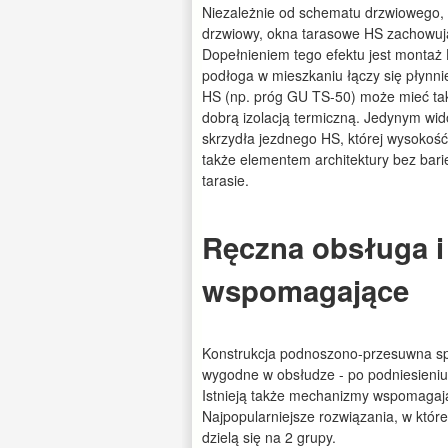
Niezależnie od schematu drzwiowego, g
drzwiowy, okna tarasowe HS zachowują
Dopełnieniem tego efektu jest montaż
podłoga w mieszkaniu łączy się płynn
HS (np. próg GU TS-50) może mieć ta
dobrą izolacją termiczną. Jedynym wi
skrzydła jezdnego HS, której wysokoś
także elementem architektury bez bari
tarasie.
Ręczna obsługa 
wspomagające
Konstrukcja podnoszono-przesuwna sp
wygodne w obsłudze - po podniesieniu 
Istnieją także mechanizmy wspomagają
Najpopularniejsze rozwiązania, w któ
dzielą się na 2 grupy.