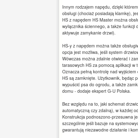
Innym rodzajem napędu, dzięki które
obsługi (chociaż posiadają klamkę), j
HS z napędem HS Master można obsług
wyłącznika ściennego, a także funkcji
aktywuje zamykanie drzwi).
HS-y z napędem można także obsługiwa
opcja jest możliwa, jeśli system drzw
Wówczas można zdalnie otwierać i zam
tarasowych HS za pomocą aplikacji w te
Oznacza pełną kontrolę nad wyjściem o
HS są zamknięte. Użytkownik, będąc p
wypuścić psa do ogrodu, a także zamkną
domu - dodaje ekspert G-U Polska.
Bez względu na to, jaki schemat drzwi
automatyczną czy zdalną), w każdej od
Konstrukcja podnoszono-przesuwna je
szczególnie jeśli bazuje na systemow
gwarantują niezawodne działanie i ko