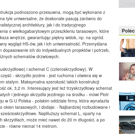
onstrukcja podnoszono-przesuwna, mogą być wykonane z
 na tyle uniwersalne, że doskonale pasują zarówno do
listycznej architektury, jak i do tradycyjnego
Pole
zenia o wielkogabarytowym przeszkleniu tarasowym, które
ększa wnętrze, gwarantując piękny widok, np. na ogród.
wny wygląd HS-ów, jak i ich uniwersalność. Przemyślana
 dopasowanie ich do indywidualnych projektów i potrzeb,
 różnych schematów drzwiowych.
wuskrzydłowe) i schemat C (czteroskrzydłowy). W
ęść - skrzydło jezdne - jest ruchoma i otwiera się w
łem stałym. Maksymalna szerokość takich konstrukcji
ść ok. 3,2 m. Interesujący jest też trzyskrzydłowy schemat
tałych i jednego skrzydła jezdnego na środku - mówi Piotr
oju w G-U Polska - polskim oddziale firmy, która wynalazła
okien tarasowych, i dodaje: - Najbardziej rozbudowane i
 sześcioskrzydłowe. Najdłuższy schemat L, oparty na
h skrzydłach, może mieć nawet do 20 m długości, a po
ście - równe niemal 14 metrom.