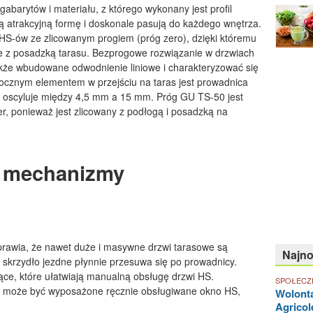
abarytów i materiału, z którego wykonany jest profil
 atrakcyjną formę i doskonale pasują do każdego wnętrza.
 HS-ów ze zlicowanym progiem (próg zero), dzięki któremu
ie z posadzką tarasu. Bezprogowe rozwiązanie w drzwiach
kże wbudowane odwodnienie liniowe i charakteryzować się
docznym elementem w przejściu na taras jest prowadnica
ć oscyluje między 4,5 mm a 15 mm. Próg GU TS-50 jest
er, ponieważ jest zlicowany z podłogą i posadzką na
i mechanizmy
rawia, że nawet duże i masywne drzwi tarasowe są
Najn
skrzydło jezdne płynnie przesuwa się po prowadnicy.
ce, które ułatwiają manualną obsługę drzwi HS.
SPOŁECZ
re może być wyposażone ręcznie obsługiwane okno HS,
Wolonta
Agricol