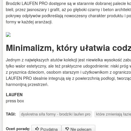
Brodziki LAUFEN PRO dostępne są w starannie dobranej palecie kol
bieli, przez jasnoszary i grafit, aż po głęboki czarny i beton archite
pokrywy odpływów podkreślają nowoczesny charakter produktu i p
formy w każdej aranżacji.
Minimalizm, który ułatwia cod
Jednym z największych atutów kolekcji jest niewielka wysokość zab
tylko walor estetyczny, ale też praktyczne udogodnienie: niski próg
z prysznica dzieciom, osobom starszym i użytkownikom z ograniczo
LAUFEN PRO idealnie integrują się z powierzchnią podłogi, tworzą
harmonijną przestrzeń.
LAUFEN
press box
TAGI:
dyskretna siła formy - brodziki laufen pro
które zmieniają łazi
Oceń poradę:
Przydatna
Nie polecam