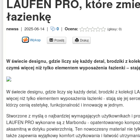
LAUFEN PRO, które zmie
łazienkę
newss
|
2025-06-14
|
0
|
Ocena:
(głosy:
0
)
Wykop
Prześlij
Drukuj
W świecie designu, gdzie liczy się każdy detal, brodziki z kol
czymś więcej niż tylko elementem wyposażenia łazienki – stają 
W świecie designu, gdzie liczy się każdy detal, brodziki z kolekcji
więcej niż tylko elementem wyposażenia łazienki - stają się jej serc
którzy cenią estetykę, funkcjonalność i innowację w jednym.
Stworzone z myślą o najbardziej wymagających użytkownikach i proj
LAUFEN PRO wykonane są z Marbondu - opatentowanego kompozytu
aksamitną w dotyku powierzchnią. Ten nowoczesny materiał nie ty
także zapewnia wyjątkowy komfort użytkowania i łatwość utrzymania