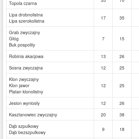
35
70
Topola czarna
Lipa drobnolistna
17
35
Lipa szerokolistna
Grab zwyczajny
Głóg
7
15
Buk pospolity
Robinia akacjowa
13
26
Sosna zwyczajna
12
25
Klon zwyczajny
Klon jawor
12
25
Platan klonolistny
Jesion wyniosły
12
26
Kasztanowiec zwyczajny
20
38
Dąb szpulkowy
9
18
Dąb bezszpulkowy