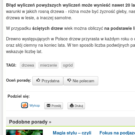
Błąd wyliczeń powyższych wyliczeń może wynieść nawet 20 l
warunki w jakich rosną drzewa - różna może być żyzność gleby, nas
drzewa w lesie, a inaczej samotne.
W przypadku
ściętych drzew
wiek można obliczyć
na podstawie l
Drewno występujących w Polsce drzew przyrasta w każdym roku o dw
oraz słój ciemny na koniec lata. W ten sposób liczba podwójnych pa
wskazuje liczbę lat.
TAGI:
drzewa
mierzenie
ogród
Oceń poradę:
Przydatna
Nie polecam
Podziel się:
Wykop
Prześlij
Drukuj
Podobne porady »
Magia stylu – czyli
Fokus na podjaz