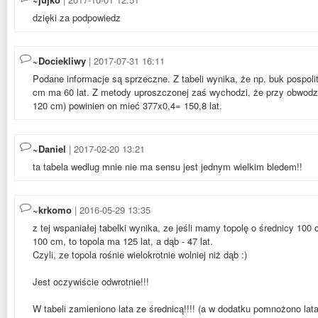
dzięki za podpowiedz
~Dociekliwy
| 2017-07-31 16:11
Podane informacje są sprzeczne. Z tabeli wynika, że np. buk pospoli
cm ma 60 lat. Z metody uproszczonej zaś wychodzi, że przy obwodzi
120 cm) powinien on mieć 377x0,4= 150,8 lat.
~Daniel
| 2017-02-20 13:21
ta tabela wedlug mnie nie ma sensu jest jednym wielkim bledem!!
~krkomo
| 2016-05-29 13:35
z tej wspaniałej tabelki wynika, ze jeśli mamy topolę o średnicy 100
100 cm, to topola ma 125 lat, a dąb - 47 lat.
Czyli, ze topola rośnie wielokrotnie wolniej niż dąb :)
Jest oczywiście odwrotnie!!!
W tabeli zamieniono lata ze średnicą!!!! (a w dodatku pomnożono lata 