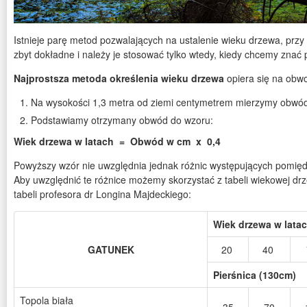
Istnieje parę metod pozwalających na ustalenie wieku drzewa, przy 
zbyt dokładne i należy je stosować tylko wtedy, kiedy chcemy znać 
Najprostsza metoda określenia wieku drzewa
opiera się na obwo
Na wysokości 1,3 metra od ziemi centymetrem mierzymy obwód
Podstawiamy otrzymany obwód do wzoru:
Wiek drzewa w latach = Obwód w cm x 0,4
Powyższy wzór nie uwzględnia jednak różnic występujących pomięd
Aby uwzględnić te różnice możemy skorzystać z tabeli wiekowej d
tabeli profesora dr Longina Majdeckiego:
Wiek drzewa w lata
GATUNEK
20
40
Pierśnica (130cm)
Topola biała