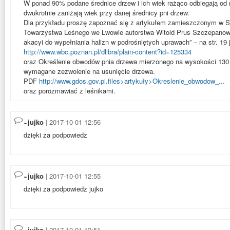
W ponad 90% podane średnice drzew i ich wiek rażąco odbiegają od 
dwukrotnie zaniżają wiek przy danej średnicy pni drzew.
Dla przykładu proszę zapoznać się z artykułem zamieszczonym w 
Towarzystwa Leśnego we Lwowie autorstwa Witold Prus Szczepanows
akacyi do wypełniania halizn w podrośniętych uprawach” – na str. 19 j
http://www.wbc.poznan.pl/dlibra/plain-content?id=125334
oraz Określenie obwodów pnia drzewa mierzonego na wysokości 130 
wymagane zezwolenie na usunięcie drzewa.
PDF
http://www.gdos.gov.pl.files>artykuły>Okreslenie_obwodow_...
oraz porozmawiać z leśnikami.
~jujko
| 2017-10-01 12:56
dzięki za podpowiedz
~jujko
| 2017-10-01 12:55
dzięki za podpowiedz jujko
~jujko
| 2017-10-01 12:51