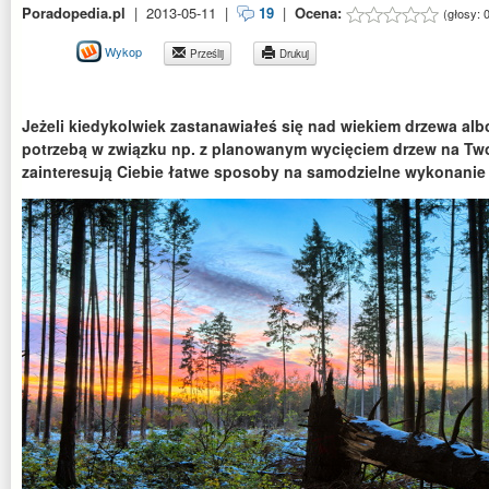
Poradopedia.pl
|
2013-05-11
|
19
|
Ocena:
(głosy:
Wykop
Prześlij
Drukuj
Jeżeli kiedykolwiek zastanawiałeś się nad wiekiem drzewa alb
potrzebą w związku np. z planowanym wycięciem drzew na Twoj
zainteresują Ciebie łatwe sposoby na samodzielne wykonanie 