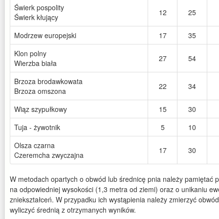
Świerk pospolity
12
25
Świerk kłujący
Modrzew europejski
17
35
Klon polny
27
54
Wierzba biała
Brzoza brodawkowata
22
34
Brzoza omszona
Wiąz szypułkowy
15
30
Tuja - żywotnik
5
10
Olsza czarna
17
30
Czeremcha zwyczajna
W metodach opartych o obwód lub średnicę pnia należy pamiętać p
na odpowiedniej wysokości (1,3 metra od ziemi) oraz o unikaniu ew
zniekształceń. W przypadku ich wystąpienia należy zmierzyć obwód
wyliczyć średnią z otrzymanych wyników.