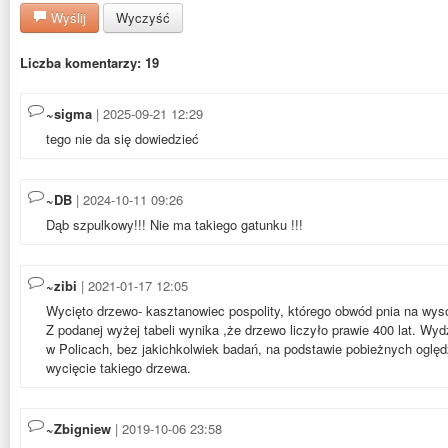
Wyślij
Wyczyść
Liczba komentarzy: 19
~sigma
| 2025-09-21 12:29
tego nie da się dowiedzieć
~DB
| 2024-10-11 09:26
Dąb szpulkowy!!! Nie ma takiego gatunku !!!
~zibi
| 2021-01-17 12:05
Wycięto drzewo- kasztanowiec pospolity, którego obwód pnia na wy
Z podanej wyżej tabeli wynika ,że drzewo liczyło prawie 400 lat. W
w Policach, bez jakichkolwiek badań, na podstawie pobieżnych oględ
wycięcie takiego drzewa.
~Zbigniew
| 2019-10-06 23:58