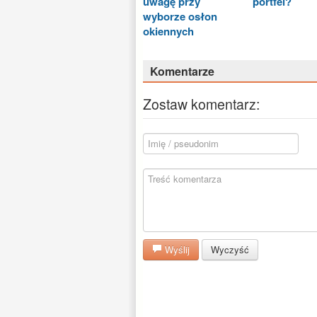
uwagę przy
portfel?
wyborze osłon
okiennych
Komentarze
Zostaw komentarz:
Wyślij
Wyczyść