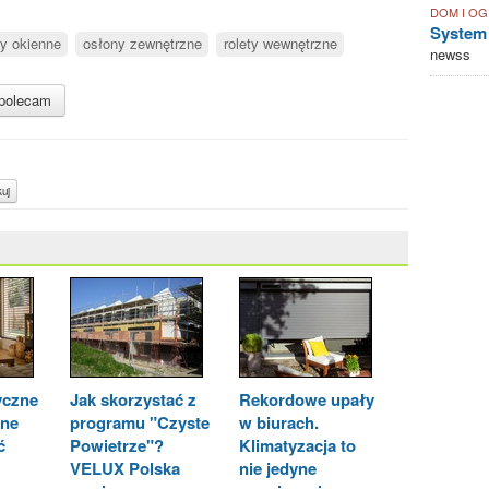
DOM I O
System
y okienne
osłony zewnętrzne
rolety wewnętrzne
newss
polecam
uj
yczne
Jak skorzystać z
Rekordowe upały
nne
programu "Czyste
w biurach.
ć
Powietrze"?
Klimatyzacja to
VELUX Polska
nie jedyne