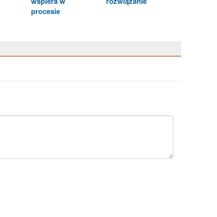
wspiera w
rozwiązanie
procesie