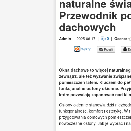
naturalne świ
Przewodnik po
dachowych
Admin
|
2025-06-17
|
0
|
Ocena:
Wykop
Prześlij
Dr
Okna dachowe to więcej naturalneg
zewnątrz, ale też wyzwanie związan
pomieszczeń latem. Kluczem do pe
funkcjonalne osłony okienne. Przyjr
które pozwalają zapanować nad kli
Osłony okienne stanowią dziś niezbęd
funkcjonalność, komfort i estetykę. 
przygotowania domowych pomieszczeń
nowoczesne osłony. Jak je wybrać i n