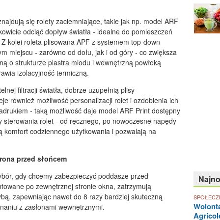
najdują się rolety zaciemniające, takie jak np. model ARF
owicie odciąć dopływ światła - idealne do pomieszczeń
Z kolei roleta plisowana APF z systemem top-down
m miejscu - zarówno od dołu, jak i od góry - co zwiększa
ną o strukturze plastra miodu i wewnętrzną powłoką
awia izolacyjność termiczną.
nej filtracji światła, dobrze uzupełnią plisy
je również możliwość personalizacji rolet i ozdobienia ich
drukiem - taką możliwość daje model ARF Print dostępny
 sterowania rolet - od ręcznego, po nowoczesne napędy
ają komfort codziennego użytkowania i pozwalają na
hrona przed słońcem
 wybór, gdy chcemy zabezpieczyć poddasze przed
Najn
owane po zewnętrznej stronie okna, zatrzymują
bą, zapewniając nawet do 8 razy bardziej skuteczną
SPOŁECZ
Wolonta
naniu z zasłonami wewnętrznymi.
Agricol