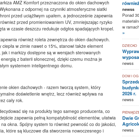
 markiza AMZ Komfort przeznaczona do okien dachowych
równie
konana z odpornej na czynniki atmosferyczne siatki
newss
Ponad 30
chroni przed uciążliwym upałem, a jednocześnie zapewnia
materialn
również przed promieniowaniem UV, zmniejszając ryzyko
w ramach 
gnięta w czasie deszczu redukuje odgłos spadających kropel.
»
apewnia również roleta zewnętrza do okien dachowych.
DZIECKO
 ciepła w zimie nawet o 15%, stanowi także element
Wyprawk
, jak i markizy dostępne są w wersjach sterowanych
wyposaż
h energią z baterii słonecznej, dzięki czemu można je
newss
całym systemem inteligentnego domu.
DOM I O
Sprzed
budynkó
enie okien dachowych - razem tworzą system, który
2026 r.
ptymalne doświetlenie wnętrz, lecz również wpływa na
newss
ez cały rok.
decydować się na produkty tego samego producenta, co
PIENIĄDZ
Dwie Gw
ejście zapewnia pełną kompatybilność elementów, ułatwia
Agricol
na okna. Spójny system to również pewność co do jakości,
newss
ia, które są kluczowe dla stworzenia nowoczesnego i