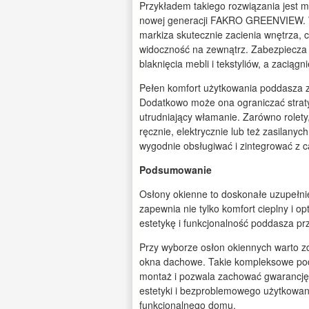
Przykładem takiego rozwiązania jest
nowej generacji FAKRO GREENVIEW. Wy
markiza skutecznie zacienia wnętrza, 
widoczność na zewnątrz. Zabezpiecza 
blaknięcia mebli i tekstyliów, a zacią
Pełen komfort użytkowania poddasza z
Dodatkowo może ona ograniczać straty
utrudniający włamanie. Zarówno rolety
ręcznie, elektrycznie lub też zasilanyc
wygodnie obsługiwać i zintegrować z 
Podsumowanie
Osłony okienne to doskonałe uzupełni
zapewnia nie tylko komfort cieplny i o
estetykę i funkcjonalność poddasza prz
Przy wyborze osłon okiennych warto z
okna dachowe. Takie kompleksowe pod
montaż i pozwala zachować gwarancję 
estetyki i bezproblemowego użytkowan
funkcjonalnego domu.