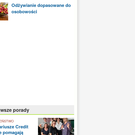
Odżywianie dopasowane do
osobowości
owsze porady
EŃSTWO
riusze Credit
e pomagają