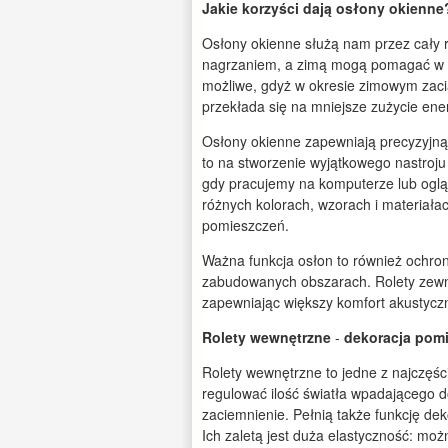
Jakie korzyści dają osłony okienne
Osłony okienne służą nam przez cały 
nagrzaniem, a zimą mogą pomagać w u
możliwe, gdyż w okresie zimowym zacią
przekłada się na mniejsze zużycie ene
Osłony okienne zapewniają precyzyjną 
to na stworzenie wyjątkowego nastroju
gdy pracujemy na komputerze lub oglą
różnych kolorach, wzorach i materiała
pomieszczeń.
Ważna funkcja osłon to również ochron
zabudowanych obszarach. Rolety zewn
zapewniając większy komfort akustycz
Rolety wewnętrzne
-
dekoracja pomi
Rolety wewnętrzne to jedne z najczęś
regulować ilość światła wpadającego d
zaciemnienie. Pełnią także funkcję de
Ich zaletą jest duża elastyczność: mo