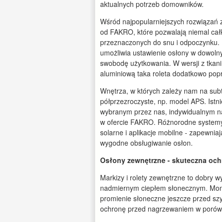
aktualnych potrzeb domowników.
Wśród najpopularniejszych rozwiązań z
od FAKRO, które pozwalają niemal całk
przeznaczonych do snu i odpoczynku. 
umożliwia ustawienie osłony w dowolny
swobodę użytkowania. W wersji z tkani
aluminiową taka roleta dodatkowo popr
Wnętrza, w których zależy nam na subtel
półprzezroczyste, np. model APS. Istnie
wybranym przez nas, indywidualnym na
w ofercie FAKRO. Różnorodne systemy
solarne i aplikacje mobilne - zapewni
wygodne obsługiwanie osłon.
Osłony zewnętrzne - skuteczna oc
Markizy i rolety zewnętrzne to dobry
nadmiernym ciepłem słonecznym. Mont
promienie słoneczne jeszcze przed szy
ochronę przed nagrzewaniem w porów