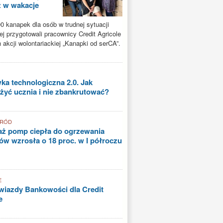
ż w wakacje
0 kanapek dla osób w trudnej sytuacji
ej przygotowali pracownicy Credit Agricole
akcji wolontariackiej „Kanapki od serCA”.
a technologiczna 2.0. Jak
yć ucznia i nie zbankrutować?
GRÓD
aż pomp ciepła do ogrzewania
w wzrosła o 18 proc. w I półroczu
E
iazdy Bankowości dla Credit
e