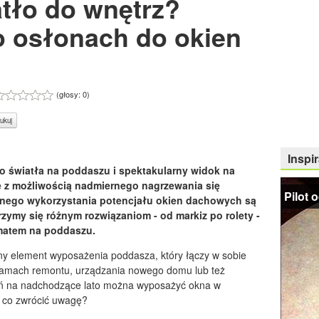
atło do wnętrz?
 osłonach do okien
(głosy:
0
)
ukuj
Inspir
o światła na poddaszu i spektakularny widok na
e z możliwością nadmiernego nagrzewania się
Pilot 
łnego wykorzystania potencjału okien dachowych są
zymy się różnym rozwiązaniom - od markiz po rolety -
matem na poddaszu.
ny element wyposażenia poddasza, który łączy w sobie
W ramach remontu, urządzania nowego domu lub też
 na nadchodzące lato można wyposażyć okna w
a co zwrócić uwagę?