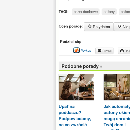
TAGI:
okna dachowe
osłony
osłon
Oceń poradę:
Przydatna
Nie 
Podziel się:
Wykop
Prześlij
Druk
Podobne porady »
Upał na
Jak automat
poddaszu?
osłony okie
Podpowiadamy,
mogą chroni
na co zwrócić
Twój dom i