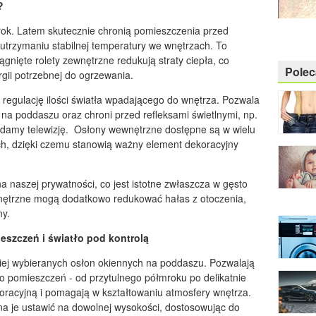
?
rok. Latem skutecznie chronią pomieszczenia przed
trzymaniu stabilnej temperatury we wnętrzach. To
gnięte rolety zewnętrzne redukują straty ciepła, co
Pole
rgii potrzebnej do ogrzewania.
regulację ilości światła wpadającego do wnętrza. Pozwala
 na poddaszu oraz chroni przed refleksami świetlnymi, np.
damy telewizję. Osłony wewnętrzne dostępne są w wielu
ch, dzięki czemu stanowią ważny element dekoracyjny
a naszej prywatności, co jest istotne zwłaszcza w gęsto
ętrzne mogą dodatkowo redukować hałas z otoczenia,
ny.
eszczeń i światło pod kontrolą
ciej wybieranych osłon okiennych na poddaszu. Pozwalają
o pomieszczeń - od przytulnego półmroku po delikatnie
koracyjną i pomagają w kształtowaniu atmosfery wnętrza.
żna je ustawić na dowolnej wysokości, dostosowując do