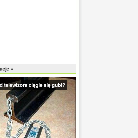
acje »
od telewizora ciągle się gubi?