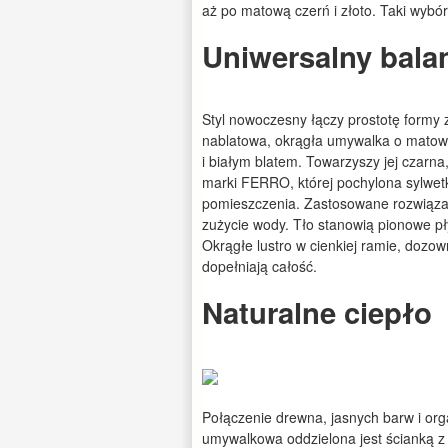
aż po matową czerń i złoto. Taki wybó
Uniwersalny bala
Styl nowoczesny łączy prostotę formy z
nablatowa, okrągła umywalka o matow
i białym blatem. Towarzyszy jej czar
marki FERRO, której pochylona sylwetk
pomieszczenia. Zastosowane rozwiązania
zużycie wody. Tło stanowią pionowe pły
Okrągłe lustro w cienkiej ramie, dozow
dopełniają całość.
Naturalne ciepło
Połączenie drewna, jasnych barw i orga
umywalkowa oddzielona jest ścianką z r