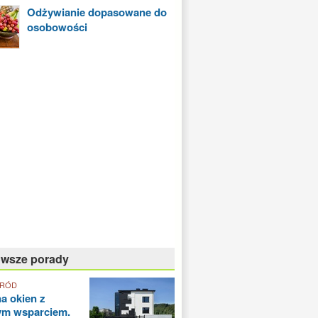
Odżywianie dopasowane do
osobowości
owsze porady
GRÓD
a okien z
ym wsparciem.