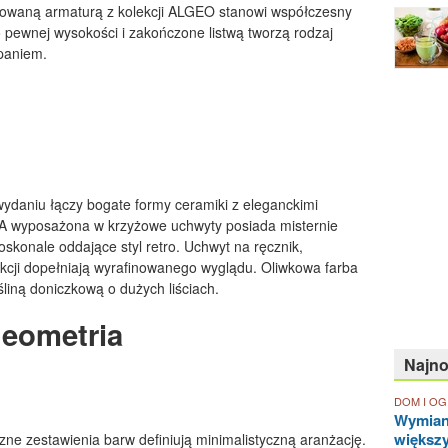
owaną armaturą z kolekcji ALGEO stanowi współczesny
o pewnej wysokości i zakończone listwą tworzą rodzaj
apaniem.
daniu łączy bogate formy ceramiki z eleganckimi
ICA wyposażona w krzyżowe uchwyty posiada misternie
skonale oddające styl retro. Uchwyt na ręcznik,
lekcji dopełniają wyrafinowanego wyglądu. Oliwkowa farba
śliną doniczkową o dużych liściach.
geometria
Najn
DOM I O
Wymian
większ
ne zestawienia barw definiują minimalistyczną aranżację.