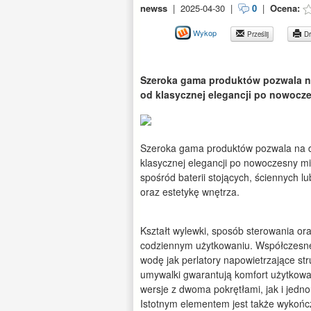
newss
|
2025-04-30
|
0
|
Ocena:
Wykop
Prześlij
Dr
Szeroka gama produktów pozwala na
od klasycznej elegancji po nowocz
Szeroka gama produktów pozwala na d
klasycznej elegancji po nowoczesny m
spośród baterii stojących, ściennych 
oraz estetykę wnętrza.
Kształt wylewki, sposób sterowania or
codziennym użytkowaniu. Współczesn
wodę jak perlatory napowietrzające st
umywalki gwarantują komfort użytkowa
wersje z dwoma pokrętłami, jak i jedn
Istotnym elementem jest także wykońc