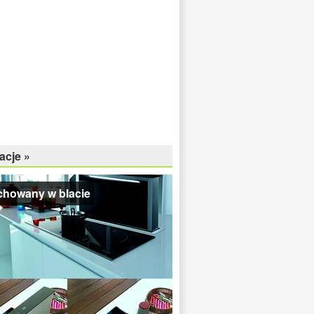
acje »
chowany w blacie