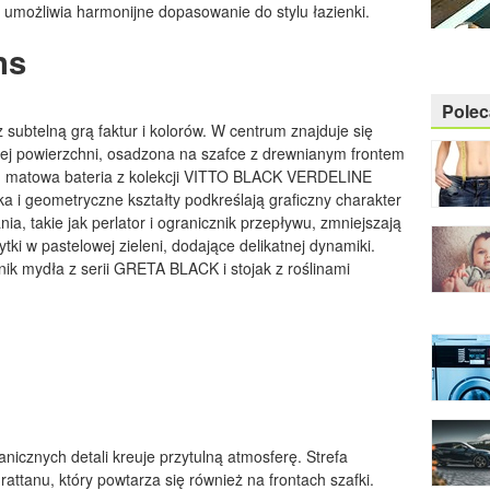
r umożliwia harmonijne dopasowanie do stylu łazienki.
ns
Pole
 subtelną grą faktur i kolorów. W centrum znajduje się
ej powierzchni, osadzona na szafce z drewnianym frontem
na, matowa bateria z kolekcji VITTO BLACK VERDELINE
a i geometryczne kształty podkreślają graficzny charakter
, takie jak perlator i ogranicznik przepływu, zmniejszają
tki w pastelowej zieleni, dodające delikatnej dynamiki.
nik mydła z serii GRETA BLACK i stojak z roślinami
nicznych detali kreuje przytulną atmosferę. Strefa
attanu, który powtarza się również na frontach szafki.