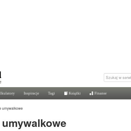
lkulatory
Inspiracje
Tagi
Książki
Finanse
ie umywalkowe
e umywalkowe