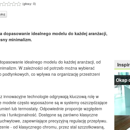
(głosy:
0
)
ukuj
 dopasowanie idealnego modelu do każdej aranżacji,
esny minimalizm.
opasowanie idealnego modelu do każdej aranżacji, od
Inspir
inimalizm. W zależności od potrzeb można wybierać
lub podtynkowych, co wpływa na organizację przestrzeni
Okap 
az innowacyjne technologie odgrywają kluczową rolę w
e modele często wyposażone są w systemy oszczędzające
rumień lub termostaty. Odpowiednie proporcje względem
nia i funkcjonalność. Dostępne są zarówno klasyczne
ouchwytowe, zapewniające precyzyjną regulację przepływu.
zenie - od klasycznego chromu, przez stal szczotkowaną,