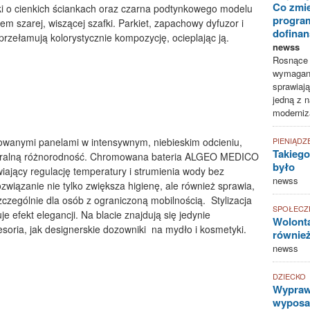
Co zmie
i o cienkich ściankach oraz czarna podtynkowego modelu
progra
 szarej, wiszącej szafki. Parkiet, zapachowy dyfuzor i
dofina
przełamują kolorystycznie kompozycję, ocieplając ją.
newss
Rosnące k
wymagani
sprawiają
jedną z n
moderniz
PIENIĄDZ
lowanymi panelami w intensywnym, niebieskim odcieniu,
Takiego
ksturalną różnorodność. Chromowana bateria ALGEO MEDICO
było
ający regulację temperatury i strumienia wody bez
newss
ozwiązanie nie tylko zwiększa higienę, ale również sprawia,
szczególnie dla osób z ograniczoną mobilnością. Stylizacja
SPOŁECZ
e efekt elegancji. Na blacie znajdują się jedynie
Wolonta
soria, jak designerskie dozowniki na mydło i kosmetyki.
równie
newss
DZIECKO
Wyprawk
wyposaż