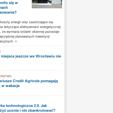
niło się w
mach
nsowania?
oszty energii oraz zaostrzające się
a dotyczące efektywności energetycznej
, że wymiana stolarki okiennej pozostaje
ajczęściej planowanych inwestycji
»
acyjnych.
E
 miejsca jeszcze we Wrocławiu nie
EŃSTWO
riusze Credit Agricole pomagają
ż w wakacje
a technologiczna 2.0. Jak
yć ucznia i nie zbankrutować?