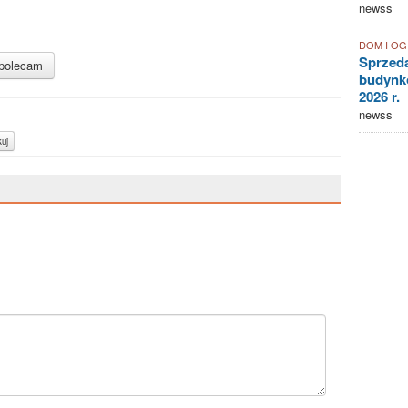
newss
DOM I O
Sprzed
polecam
budynkó
2026 r.
newss
uj