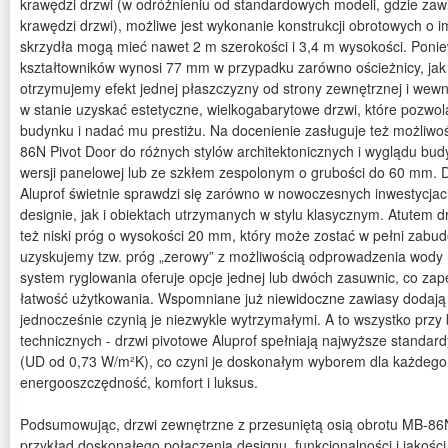
krawędzi drzwi (w odróżnieniu od standardowych modeli, gdzie zaw
krawędzi drzwi), możliwe jest wykonanie konstrukcji obrotowych o
skrzydła mogą mieć nawet 2 m szerokości i 3,4 m wysokości. Poni
kształtowników wynosi 77 mm w przypadku zarówno ościeżnicy, jak 
otrzymujemy efekt jednej płaszczyzny od strony zewnętrznej i we
w stanie uzyskać estetyczne, wielkogabarytowe drzwi, które pozwol
budynku i nadać mu prestiżu. Na docenienie zasługuje też możliw
86N Pivot Door do różnych stylów architektonicznych i wyglądu bud
wersji panelowej lub ze szkłem zespolonym o grubości do 60 mm. D
Aluprof świetnie sprawdzi się zarówno w nowoczesnych inwestycja
designie, jak i obiektach utrzymanych w stylu klasycznym. Atutem d
też niski próg o wysokości 20 mm, który może zostać w pełni zabu
uzyskujemy tzw. próg „zerowy” z możliwością odprowadzenia wody
system ryglowania oferuje opcje jednej lub dwóch zasuwnic, co za
łatwość użytkowania. Wspomniane już niewidoczne zawiasy dodają 
jednocześnie czynią je niezwykle wytrzymałymi. A to wszystko prz
technicznych - drzwi pivotowe Aluprof spełniają najwyższe standardy
(UD od 0,73 W/m²K), co czyni je doskonałym wyborem dla każdego,
energooszczędność, komfort i luksus.
Podsumowując, drzwi zewnętrzne z przesuniętą osią obrotu MB-86N
przykład doskonałego połączenia designu, funkcjonalności i jakoś