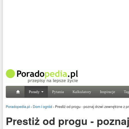
Porady
Pytania
Kalkulatory
Inspiracje
Tag
Poradopedia.pl
›
Dom i ogród
›
Prestiż od progu - poznaj drzwi zewnętrzne z p
Prestiż od progu - pozna