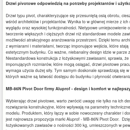
Drzwi pivotowe odpowiedzią na potrzeby projektantów i użyt
Drzwi typu pivot, charakteryzujące się przesuniętą osią obrotu, cie
wśród architektów i projektantów. Wynika to w głównej mierze z i
wyglądu oraz wysokiej funkcjonalności. Nietypowe umiejscowienie o
tworzenie większych i cięższych drzwi niż standardowe modele za
możliwości atrakcyjnego aranżowania przestrzeni. Dzięki temu ar
z wymiarami i materiałami, tworząc imponujące wejścia, które staj
estetycznym budynku. Co ważne, niebanalny design idzie w parze 
Niestandardowa konstrukcja z łożyskowymi zawiasami, sprawia, że
imponujących rozmiarów, które mogą osiągać, drzwi pivotowe pracuj
wymaga użycia dużej siły. Tym samym doskonale sprawdzają się w 
których ważne są łatwość dostępu do budynku i płynność otwierani
MB-86N Pivot Door firmy Aluprof - design i komfort w najleps
Wybierając drzwi pivotowe, warto zwrócić uwagę nie tylko na ich de
rozwiązania konstrukcyjne, które wpływają na parametry techniczne
modelu. Produktem, który łączy w sobie nowoczesny charakter i d
jest najnowsza propozycja marki Aluprof - MB-86N Pivot Door. Dzię
łożyskowanych zawiasów o nośności 300 kg, umieszczonych w pewn