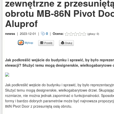
zewnętrzne z przesuniętą
obrotu MB-86N Pivot Do
Aluprof
newss
|
2023-12-01
|
0
|
Ocena:
(głosy:
0
)
Wykop
Prześlij
Drukuj
Jak podkreślić wejście do budynku i sprawić, by było reprez
elewacji? Służyć temu mogą designerskie, wielkogabarytowe d
Jak podkreślić wejście do budynku i sprawić, by było reprezentacy
Służyć temu mogą designerskie, wielkogabarytowe drzwi. Skupiając 
rozmiarze, nie można jednak zapominać o funkcjonalności. Sposob
formy i bardzo dobrych parametrów może być najnowsza propozycja
86N Pivot Door z przesuniętą osią obrotu.