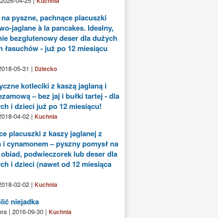
 2026-04-25 |
Kuchnia
 na pyszne, pachnące placuszki
o-jaglane à la pancakes. Idealny,
nie bezglutenowy deser dla dużych
h łasuchów - już po 12 miesiącu
2018-05-31 |
Dziecko
czne kotleciki z kaszą jaglaną i
zamową – bez jaj i bułki tartej - dla
ch i dzieci już po 12 miesiącu!
2018-04-02 |
Kuchnia
e placuszki z kaszy jaglanej z
 i cynamonem – pyszny pomysł na
obiad, podwieczorek lub deser dla
ch i dzieci (nawet od 12 miesiąca
2018-02-02 |
Kuchnia
ić niejadka
ra | 2016-09-30 |
Kuchnia