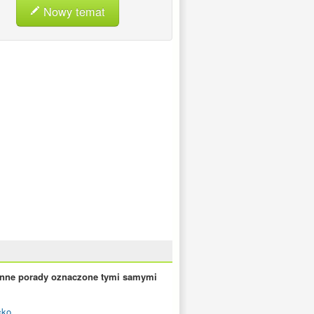
Nowy temat
inne porady oznaczone tymi samymi
cko