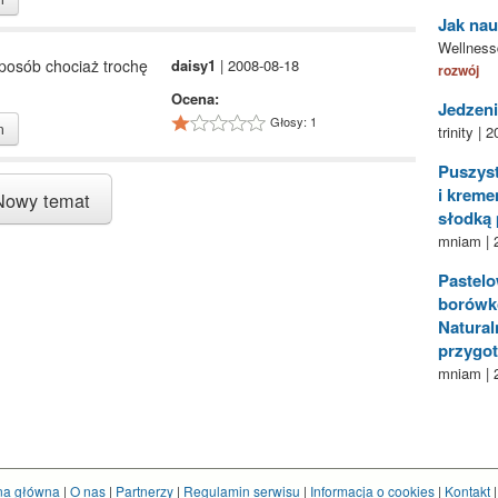
Jak nau
Wellness
sposób chociaż trochę
daisy1
| 2008-08-18
rozwój
Ocena:
Jedzen
Głosy: 1
m
trinity | 
Puszyst
i krem
owy temat
słodką 
mniam | 
Pastelo
borówk
Natural
przygo
mniam | 
na główna
|
O nas
|
Partnerzy
|
Regulamin serwisu
|
Informacja o cookies
|
Kontakt