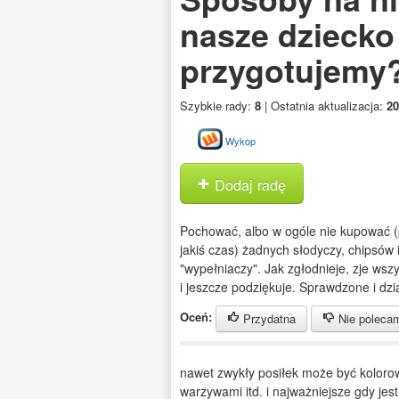
nasze dziecko
przygotujemy
Szybkie rady:
8
| Ostatnia aktualizacja:
20
Wykop
Dodaj radę
Pochować, albo w ogóle nie kupować (
jakiś czas) żadnych słodyczy, chipsów 
"wypełniaczy". Jak zgłodnieje, zje wsz
i jeszcze podziękuje. Sprawdzone i dzia
Oceń:
Przydatna
Nie poleca
nawet zwykły posiłek może być koloro
warzywami itd. i najważniejsze gdy jest