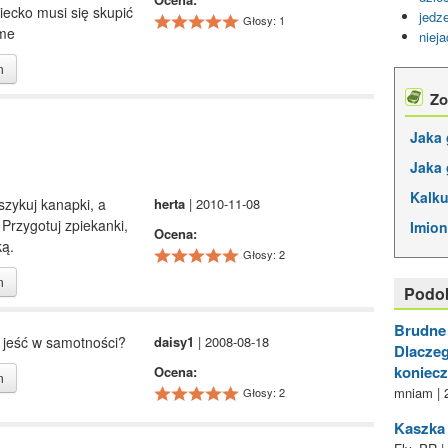
ziecko musi się skupić
jedz
Głosy: 1
ame
niej
m
Zo
Jaka 
Jaka 
Kalku
szykuj kanapki, a
herta
| 2010-11-08
Przygotuj zpiekanki,
Imion
Ocena:
ką.
Głosy: 2
m
Podo
Brudne 
i jeść w samotności?
daisy1
| 2008-08-18
Dlaczeg
koniecz
Ocena:
m
mniam | 
Głosy: 2
Kaszka 