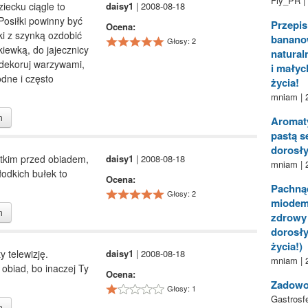
Fly_PR |
ziecku ciągle to
daisy1
| 2008-08-18
 Posiłki powinny być
Przepis
Ocena:
i z szynką ozdobić
bananow
Głosy: 2
ewką, do jajecznicy
natural
udekoruj warzywami,
i małyc
dne i często
życia!
mniam | 
m
Aromaty
pastą se
dorosły
stkim przed obiadem,
daisy1
| 2008-08-18
mniam | 
łodkich bułek to
Ocena:
Pachnąc
Głosy: 2
miodem
m
zdrowy 
dorosły
życia!)
y telewizję.
daisy1
| 2008-08-18
mniam | 
 obiad, bo inaczej Ty
Ocena:
Zadowol
Głosy: 1
Gastrosfe
m