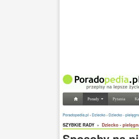
Porady
Pytania
Ka
Poradopedia.pl
›
Dziecko
›
Dziecko - pielęgna
SZYBKIE RADY
»
Dziecko - pielęgn
Sposoby na ni