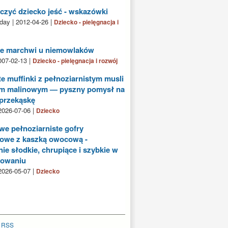
czyć dziecko jeść - wskazówki
day | 2012-04-26 |
Dziecko - pielęgnacja i
ie marchwi u niemowlaków
2007-02-13 |
Dziecko - pielęgnacja i rozwój
e muffinki z pełnoziarnistym musli
em malinowym — pyszny pomysł na
przekąskę
2026-07-06 |
Dziecko
we pełnoziarniste gofry
owe z kaszką owocową -
nie słodkie, chrupiące i szybkie w
towaniu
2026-05-07 |
Dziecko
|
RSS