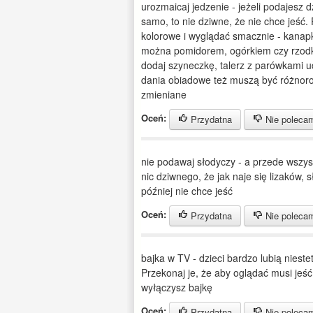
urozmaicaj jedzenie - jeżeli podajesz d
samo, to nie dziwne, że nie chce jeść.
kolorowe i wyglądać smacznie - kanapk
można pomidorem, ogórkiem czy rzodki
dodaj szyneczkę, talerz z parówkami 
dania obiadowe też muszą być różnoro
zmieniane
Oceń:
Przydatna
Nie poleca
nie podawaj słodyczy - a przede wszy
nic dziwnego, że jak naje się lizaków, s
później nie chce jeść
Oceń:
Przydatna
Nie poleca
bajka w TV - dzieci bardzo lubią niestet
Przekonaj je, że aby oglądać musi jeść
wyłączysz bajkę
Oceń:
Przydatna
Nie poleca