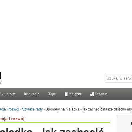
lkulatory
Inspiracje
Tagi
Książki
Finanse
cja i rozwój
›
Szybkie rady
›
Sposoby na niejadka - jak zachęcić nasze dziecko ab
acja i rozwój
ejadka - jak zachęcić