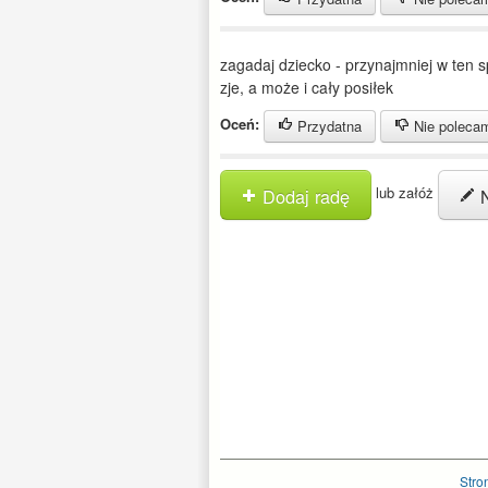
zagadaj dziecko - przynajmniej w ten 
zje, a może i cały posiłek
Oceń:
Przydatna
Nie poleca
lub załóż
Dodaj radę
N
Stro