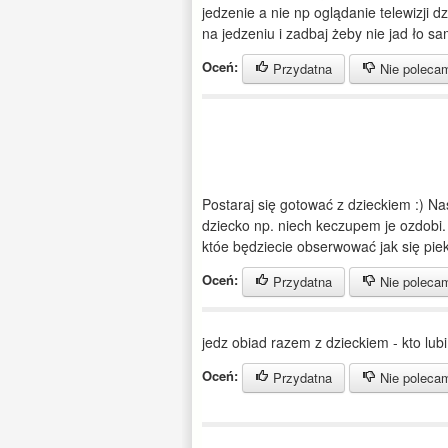
jedzenie a nie np oglądanie telewizji d
na jedzeniu i zadbaj żeby nie jad ło s
Oceń:
Przydatna
Nie poleca
Postaraj się gotować z dzieckiem :) Na
dziecko np. niech keczupem je ozdobi. 
któe będziecie obserwować jak się pie
Oceń:
Przydatna
Nie poleca
jedz obiad razem z dzieckiem - kto lub
Oceń:
Przydatna
Nie poleca