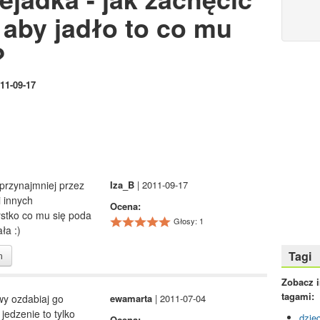
 aby jadło to co mu
?
11-09-17
przynajmniej przez
Iza_B
| 2011-09-17
i innych
Ocena:
ystko co mu się poda
Głosy: 1
ła :)
Tagi
m
Zobacz 
tagami:
wy ozdabiaj go
ewamarta
| 2011-07-04
 jedzenie to tylko
dzie
Ocena: