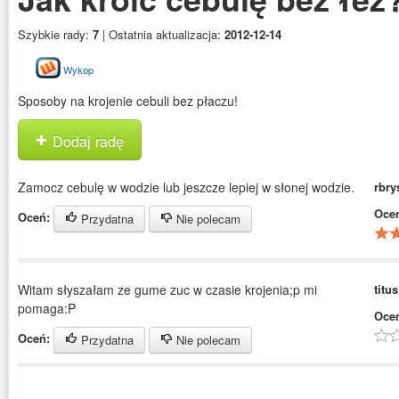
Szybkie rady:
7
| Ostatnia aktualizacja:
2012-12-14
Wykop
Sposoby na krojenie cebuli bez płaczu!
Dodaj radę
Zamocz cebulę w wodzie lub jeszcze lepiej w słonej wodzie.
rbry
Oce
Oceń:
Przydatna
Nie polecam
Witam słyszałam ze gume zuc w czasie krojenia;p mi
titu
pomaga:P
Oce
Oceń:
Przydatna
Nie polecam