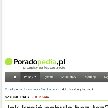
Porady
Pytania
Kalkulatory
Inspiracje
Tag
Poradopedia.pl
›
Kuchnia
›
Szybkie rady
›
Jak kroić cebulę bez łez?
SZYBKIE RADY
»
Kuchnia
Jak kroić cebulę bez łez