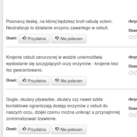
Posmaruj deskę, na której będziesz kroił cebulę octem.
rbry
Neutralizuje to działanie enzymu zawartego w cebuli.
Oce
Oceń:
Przydatna
Nie polecam
Krojenie cebuli zanurzonej w wodzie uniemożliwia
rbry
wydostanie się szczypiących oczy enzymów - krojenie bez
Oce
łez gwarantowane.
Oceń:
Przydatna
Nie polecam
Gogle, okulary pływackie, okulary czy nawet szkła
rbry
kontaktowe ograniczają dostęp enzymów z cebuli do
Oce
naszych oczu, dzięki czemu można uniknąć a przynajmniej
zminimalizować łzawienie.
Oceń:
Przydatna
Nie polecam