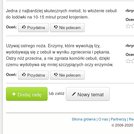
Jedna z najbardziej skutecznych metod, to włożenie cebuli
rbry
do lodówki na 10-15 minut przed krojeniem.
Oce
Oceń:
Przydatna
Nie polecam
Używaj ostrego noża. Enzymy, które wywołują łzy,
rbry
wydobywają się z cebuli w wyniku zgniecenia i pękania.
Oce
Ostry nóż przecina, a nie zgniata komórki cebuli, dzięki
czemu wydobywa się mniej szczypiących oczy enzymów.
Oceń:
Przydatna
Nie polecam
lub załóż
Dodaj radę
Nowy temat
Strona główna
|
O nas
|
Partnerzy
|
Re
© 2006-2020 