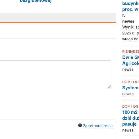
budynk
proc. w
r.
newss
Wyniki sp
2026 r., 
wraca do
PIENIĄDZ
Dwie Gw
Agricol
newss
DOM I O
System
newss
DOM I O
100 m2 
dziś duż
pasuje
Zgłoś naruszenie
newss