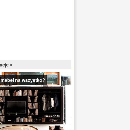
acje »
 mebel na wszystko?