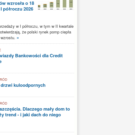
ów wzrosła o 18
 I półroczu 2026
rzedaży w I półroczu, w tym w II kwartale
potwierdzają, że polski rynek pomp ciepła
»
 wzrostu.
E
iazdy Bankowości dla Credit
e
GRÓD
 drzwi kuloodpornych
GRÓD
szczęścia. Dlaczego mały dom to
y trend - i jaki dach do niego