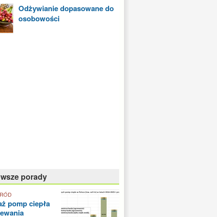
Odżywianie dopasowane do
osobowości
owsze porady
GRÓD
aż pomp ciepła
zewania