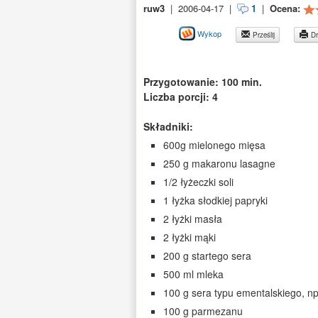
ruw3
|
2006-04-17
|
1
|
Ocena:
Wykop
Prześlij
Dr
Przygotowanie: 100 min.
Liczba porcji: 4
Składniki:
600g mielonego mięsa
250 g makaronu lasagne
1/2 łyżeczki soli
1 łyżka słodkiej papryki
2 łyżki masła
2 łyżki mąki
200 g startego sera
500 ml mleka
100 g sera typu ementalskiego, np
100 g parmezanu