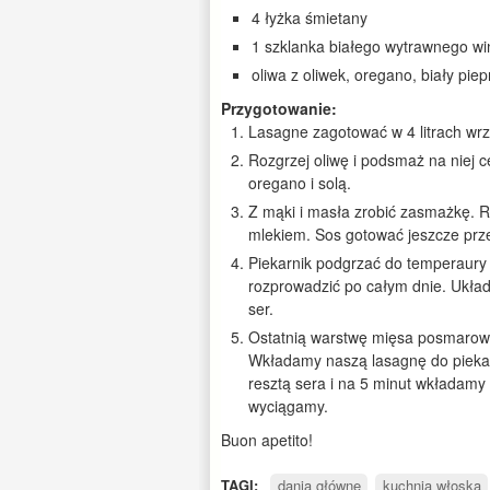
4 łyżka śmietany
1 szklanka białego wytrawnego wi
oliwa z oliwek, oregano, biały piep
Przygotowanie:
Lasagne zagotować w 4 litrach wrz
Rozgrzej oliwę i podsmaż na niej 
oregano i solą.
Z mąki i masła zrobić zasmażkę.
mlekiem. Sos gotować jeszcze przez
Piekarnik podgrzać do temperaury 
rozprowadzić po całym dnie. Układ
ser.
Ostatnią warstwę mięsa posmarowa
Wkładamy naszą lasagnę do piekar
resztą sera i na 5 minut wkładamy 
wyciągamy.
Buon apetito!
TAGI:
dania główne
kuchnia włoska