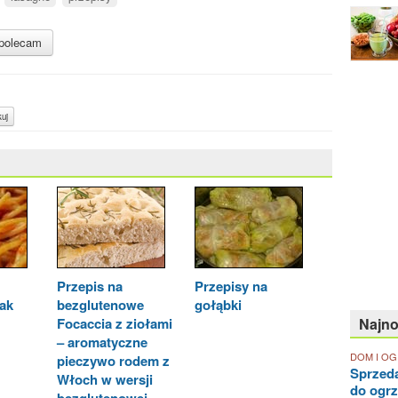
polecam
uj
Przepis na
Przepisy na
jak
bezglutenowe
gołąbki
Focaccia z ziołami
Najn
– aromatyczne
DOM I O
pieczywo rodem z
Sprzed
Włoch w wersji
do ogr
bezglutenowej