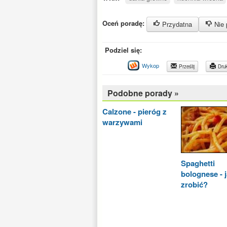
Oceń poradę:
Przydatna
Nie 
Podziel się:
Wykop
Prześlij
Druk
Podobne porady »
Calzone - pieróg z
warzywami
Spaghetti
bolognese - 
zrobić?