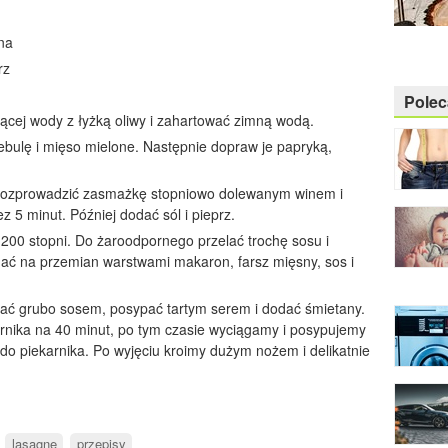
na
rz
Pole
ącej wody z łyżką oliwy i zahartować zimną wodą.
cebulę i mięso mielone. Następnie dopraw je papryką,
 Rozprowadzić zasmażkę stopniowo dolewanym winem i
 5 minut. Później dodać sól i pieprz.
200 stopni. Do żaroodpornego przelać trochę sosu i
ać na przemian warstwami makaron, farsz mięsny, sos i
ć grubo sosem, posypać tartym serem i dodać śmietany.
nika na 40 minut, po tym czasie wyciągamy i posypujemy
do piekarnika. Po wyjęciu kroimy dużym nożem i delikatnie
lasagne
przepisy