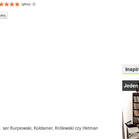
(głosy:
2
)
ukuj
Inspir
Jeden
. ser Kurpiowski, Koldamer, Królewski czy Hetman