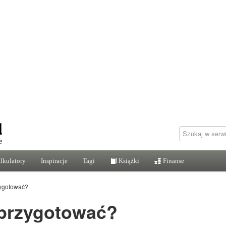
lkulatory
Inspiracje
Tagi
Książki
Finanse
zygotować?
 przygotować?