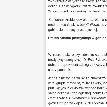
zwiększają elastyczność skóry. Ten sa
dekolt. Raz w tygodniu warto również 
W ten sposób poprawimy wnikanie w g
Co jednak zrobić, gdy przebarwienia 
mocno rzucają się w oczy? Wówczas z
gabinecie medycyny estetycznej.
Profesjonalna pielęgnacja w gabin
W trosce o skórę szyi i dekoltu warto 
medycyny estetycznej. Dr Ewa Rybicka z
dobiera odpowiedni zabieg odżywczy, l
skóry pacjentki.
Jedną z metod na walkę ze zmarszczka
w tej grupie metod stymulacji skóry, 
pulsujących igieł do frakcyjnego nakłu
samoleczenia i fizjologicznej indukcji 
Dermacuticals, Dermapen® doskonale 
głębszych bruzd -
opisuje dr Rybicka.