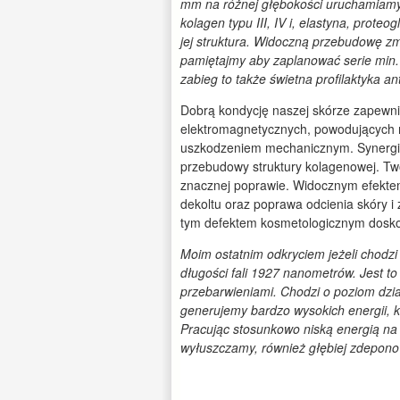
mm na różnej głębokości uruchamiamy 
kolagen typu III, IV i, elastyna, prote
jej struktura. Widoczną przebudowę z
pamiętajmy aby zaplanować serie min. 
zabieg to także świetna profilaktyka ant
Dobrą kondycję naszej skórze zapewni 
elektromagnetycznych, powodujących 
uszkodzeniem mechanicznym. Synergia
przebudowy struktury kolagenowej. Tw
znacznej poprawie. Widocznym efektem 
dekoltu oraz poprawa odcienia skóry i
tym defektem kosmetologicznym doskon
Moim ostatnim odkryciem jeżeli chodzi o
długości fali 1927 nanometr
ó
w. Jest to
przebarwieniami. Chodzi o poziom dzia
generujemy bardzo wysokich energii, k
Pracując stosunkowo niską energią na 
wyłuszczamy, również głębiej zdepono