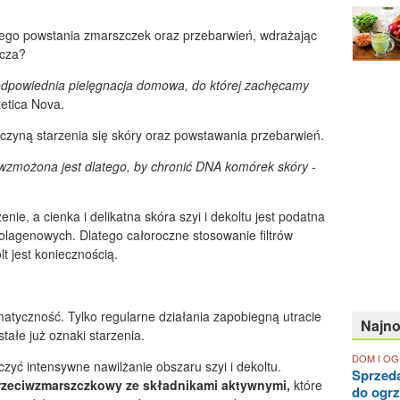
nego powstania zmarszczek oraz przebarwień, wdrażając
acza?
odpowiednia pielęgnacja domowa, do kt
ó
rej zachęcamy
etica Nova.
zyczyną starzenia się skóry oraz powstawania przebarwień.
 wzmożona jest dlatego, by chronić DNA kom
ó
rek sk
ó
ry
-
ie, a cienka i delikatna skóra szyi i dekoltu jest podatna
olagenowych. Dlatego całoroczne stosowanie filtrów
lt jest koniecznością.
tematyczność. Tylko regularne działania zapobiegną utracie
Najn
stałe już oznaki starzenia.
DOM I O
czyć intensywne nawilżanie obszaru szyi i dekoltu.
Sprzed
rzeciwzmarszczkowy ze składnikami aktywnymi
,
które
do ogr