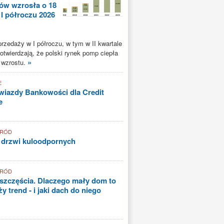
ów wzrosła o 18
 I półroczu 2026
rzedaży w I półroczu, w tym w II kwartale
potwierdzają, że polski rynek pomp ciepła
»
 wzrostu.
E
iazdy Bankowości dla Credit
e
GRÓD
 drzwi kuloodpornych
GRÓD
szczęścia. Dlaczego mały dom to
y trend - i jaki dach do niego