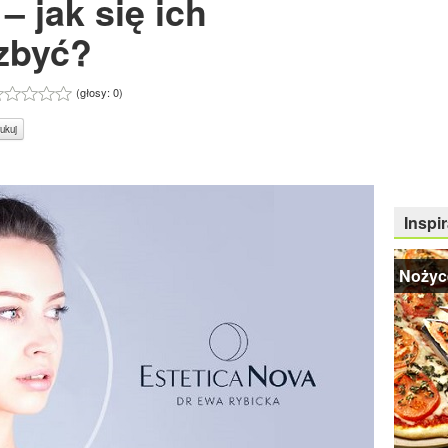
 – jak się ich
zbyć?
(głosy:
0
)
ukuj
Inspir
Nożyc