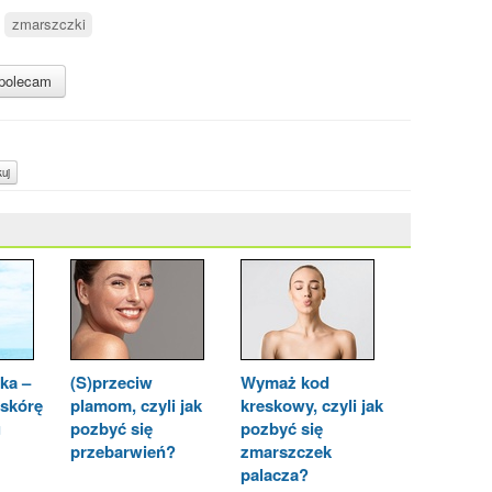
zmarszczki
polecam
uj
ka –
(S)przeciw
Wymaż kod
 skórę
plamom, czyli jak
kreskowy, czyli jak
u
pozbyć się
pozbyć się
przebarwień?
zmarszczek
palacza?