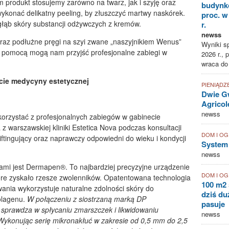
m produkt stosujemy zarówno na twarz, jak i szyję oraz
budynk
wykonać delikatny peeling, by złuszczyć martwy naskórek.
proc. w
łąb skóry substancji odżywczych z kremów.
r.
newss
oraz podłużne pręgi na szyi zwane „naszyjnikiem Wenus”
Wyniki sp
 pomocą mogą nam przyjść profesjonalne zabiegi w
2026 r., 
wraca do
ecie medycyny estetycznej
PIENIĄDZ
Dwie Gw
Agricol
newss
skorzystać z profesjonalnych zabiegów w gabinecie
 warszawskiej kliniki Estetica Nova podczas konsultacji
DOM I O
iftingujący oraz naprawczy odpowiedni do wieku i kondycji
System
newss
mi jest Dermapen®. To najbardziej precyzyjne urządzenie
DOM I O
które zyskało rzesze zwolenników. Opatentowana technologia
100 m2 
wania wykorzystuje naturalne zdolności skóry do
dziś duż
kolagenu.
W połączeniu z siostrzaną marką DP
pasuje
sprawdza w spłycaniu zmarszczek i likwidowaniu
newss
Wykonując serię mikronakłuć w zakresie od 0,5 mm do 2,5