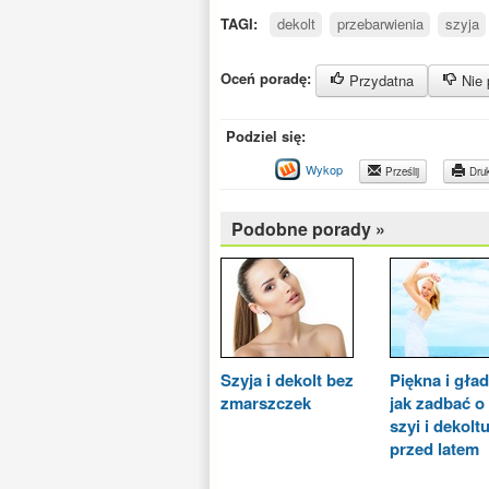
TAGI:
dekolt
przebarwienia
szyja
Oceń poradę:
Przydatna
Nie 
Podziel się:
Wykop
Prześlij
Druk
Podobne porady »
Szyja i dekolt bez
Piękna i gład
zmarszczek
jak zadbać o
szyi i dekolt
przed latem