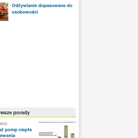
Odżywianie dopasowane do
osobowości
owsze porady
GRÓD
aż pomp ciepła
zewania