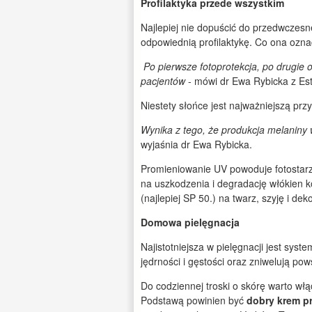
Profilaktyka przede wszystkim
Najlepiej nie dopuścić do przedwczes
odpowiednią profilaktykę. Co ona ozn
Po pierwsze fotoprotekcja, po drugie 
pacjent
ó
w
- mówi dr Ewa Rybicka z Est
Niestety słońce jest najważniejszą pr
Wynika z tego, że produkcja melaniny
wyjaśnia dr Ewa Rybicka.
Promieniowanie UV powoduje fotostarzen
na uszkodzenia i degradację włókien k
(najlepiej SP 50.) na twarz, szyję i deko
Domowa pielęgnacja
Najistotniejsza w pielęgnacji jest sys
jędrności i gęstości oraz zniwelują pow
Do codziennej troski o skórę warto włą
Podstawą powinien być
dobry krem p