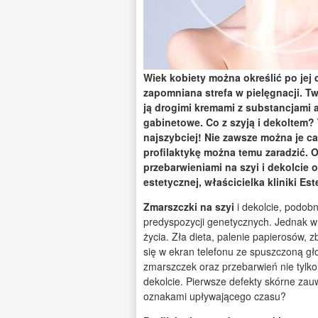
Wiek kobiety można określić po jej 
zapomniana strefa w pielęgnacji. 
ją drogimi kremami z substancjami 
gabinetowe. Co z szyją i dekoltem? 
najszybciej! Nie zawsze można je c
profilaktykę można temu zaradzić. 
przebarwieniami na szyi i dekolcie
estetycznej, właścicielka kliniki
Est
Zmarszczki na szyi
i dekolcie, podob
predyspozycji genetycznych. Jednak w
życia. Zła dieta, palenie papierosów, 
się w ekran telefonu ze spuszczoną gł
zmarszczek oraz przebarwień nie tylko 
dekolcie. Pierwsze defekty skórne zau
oznakami upływającego czasu?