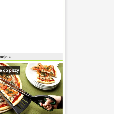
acje »
e do pizzy