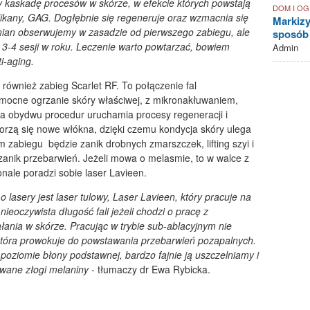
kaskadę procesów w skórze, w efekcie których powstają
DOM I O
oglikany, GAG. Dogłębnie się regeneruje oraz wzmacnia się
Markizy
mian obserwujemy w zasadzie od pierwszego zabiegu, ale
sposób
3-4 sesji w roku. Leczenie warto powtarzać, bowiem
Admin
i-aging.
również zabieg Scarlet RF. To połączenie fal
mocne ogrzanie skóry właściwej, z mikronakłuwaniem,
 obydwu procedur uruchamia procesy regeneracji i
orzą się nowe włókna, dzięki czemu kondycja skóry ulega
zabiegu będzie zanik drobnych zmarszczek, lifting szyi i
 zanik przebarwień. Jeżeli mowa o melasmie, to w walce z
ale poradzi sobie laser Lavieen.
 lasery jest laser tulowy, Laser Lavieen, kt
ó
ry pracuje na
 nieoczywista długość fali jeżeli chodzi o pracę z
łania w sk
ó
rze. Pracując w trybie sub-ablacyjnym nie
t
ó
ra prowokuje do powstawania przebarwień pozapalnych.
poziomie błony podstawnej, bardzo fajnie ją uszczelniamy i
wane złogi melaniny
- tłumaczy dr Ewa Rybicka.