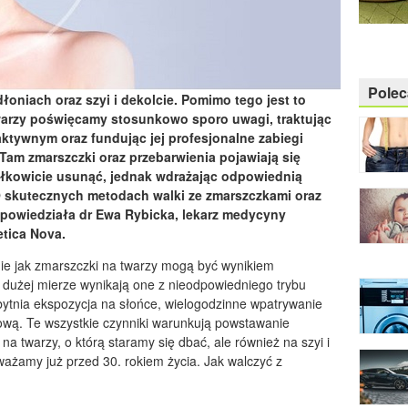
Pole
dłoniach oraz szyi i dekolcie. Pomimo tego jest to
Twarzy poświęcamy stosunkowo sporo uwagi, traktując
aktywnym oraz fundując jej profesjonalne zabiegi
Tam zmarszczki oraz przebarwienia pojawiają się
ałkowicie usunąć, jednak wdrażając odpowiednią
O skutecznych metodach walki ze zmarszczkami oraz
 opowiedziała dr Ewa Rybicka, lekarz medycyny
etica Nova
.
nie jak zmarszczki na twarzy mogą być wynikiem
 dużej mierze wynikają one z nieodpowiedniego trybu
zbytnia ekspozycja na słońce, wielogodzinne wpatrywanie
ową. Te wszystkie czynniki warunkują powstawanie
na twarzy, o którą staramy się dbać, ale również na szyi i
ważamy już przed 30. rokiem życia. Jak walczyć z