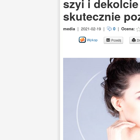
szyi i dekolcie
skutecznie po
media
|
2021-02-19
|
0
|
Ocena:
Wykop
Prześlij
Dr