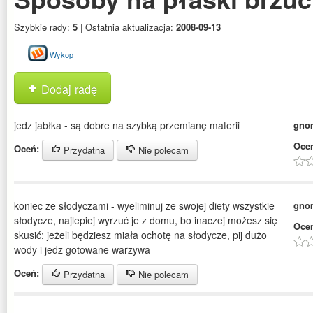
Szybkie rady:
5
| Ostatnia aktualizacja:
2008-09-13
Wykop
Dodaj radę
jedz jabłka - są dobre na szybką przemianę materii
gno
Oce
Oceń:
Przydatna
Nie polecam
koniec ze słodyczami - wyeliminuj ze swojej diety wszystkie
gno
słodycze, najlepiej wyrzuć je z domu, bo inaczej możesz się
Oce
skusić; jeżeli będziesz miała ochotę na słodycze, pij dużo
wody i jedz gotowane warzywa
Oceń:
Przydatna
Nie polecam