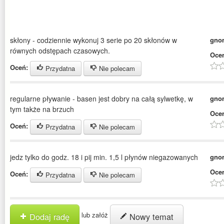
skłony - codziennie wykonuj 3 serie po 20 skłonów w
gno
równych odstępach czasowych.
Oce
Oceń:
Przydatna
Nie polecam
regularne pływanie - basen jest dobry na całą sylwetkę, w
gno
tym także na brzuch
Oce
Oceń:
Przydatna
Nie polecam
jedz tylko do godz. 18 i pij min. 1,5 l płynów niegazowanych
gno
Oce
Oceń:
Przydatna
Nie polecam
lub załóż
Dodaj radę
Nowy temat