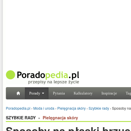
Porady
Pytania
Kalkulatory
Inspiracje
Tag
Poradopedia.pl
›
Moda i uroda
›
Pielęgnacja skóry
›
Szybkie rady
›
Sposoby na 
SZYBKIE RADY
»
Pielęgnacja skóry
Sposoby na płaski brzu