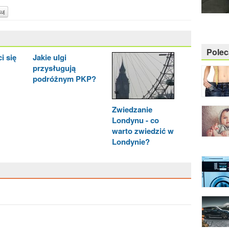
uj
Pole
ci się
Jakie ulgi
przysługują
podróżnym PKP?
Zwiedzanie
Londynu - co
warto zwiedzić w
Londynie?