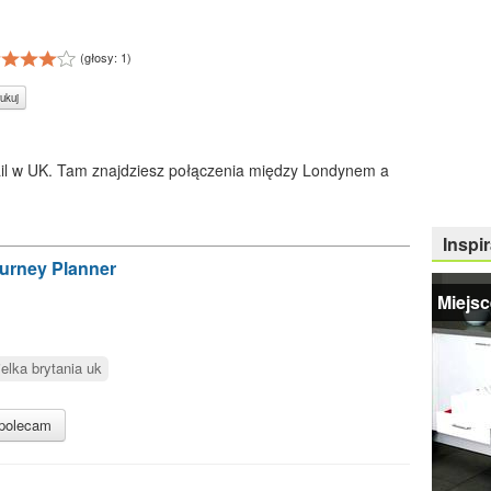
(głosy:
1
)
ukuj
Rail w UK. Tam znajdziesz połączenia między Londynem a
Inspir
ourney Planner
Miejsc
ielka brytania uk
polecam